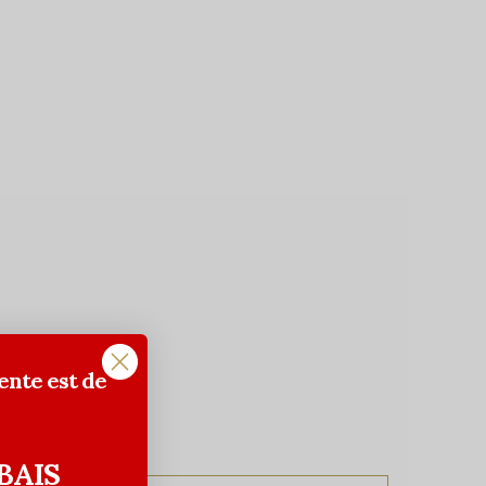
ente est de
BAIS