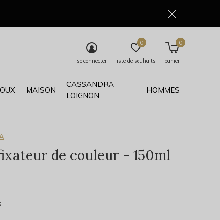
0
0
se connecter
liste de souhaits
panier
CASSANDRA
JOUX
MAISON
HOMMES
LOIGNON
A
fixateur de couleur - 150ml
0)
s