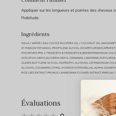
Appliquer sur les longueurs et pointes des cheveux s
l'habitude.
Ingrédients
AQUA / WATER / EAU,COCOS NUCIFERA OIL / COCONUT OIL,AMODIM
37,PHENOXYETHANOL,PROPYLENE GLYCOL DICAPRYLATE/DICAPRATE,
PHOSPHATE,PPG-1 TRIDECETH-6,TRIDECETH-6,BEHENTRIMONIUM CHLO
ACID,ETHYLHEXYLGLYCERIN,HEXYL CINNAMAL,LIMONENE,ACRYLATES
OLEATE,BUTYLENE GLYCOL,ISOPROPYL ALCOHOL,CETRIMONIUM CHLOR
ALCOHOL,COUMARIN,CITRAL,HYDROXYCITRONELLAL,ALPHA-ISOMETHYL
RICE LEES EXTRACT,PRUNUS LANNESIANA FLOWER EXTRACT,PARFUM /
Évaluations