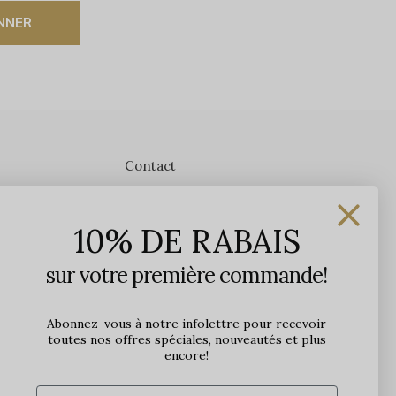
NNER
Contact
Les Précieuses
10% DE RABAIS
1650 avenue Jules-Verne, Local 103
G2G 2R1, Québec, Canada
sur votre première commande!
Heures d'ouverture en boutique
Lundi: 9h - 17h
Abonnez-vous à notre infolettre pour recevoir
toutes nos offres spéciales, nouveautés et plus
Mardi: 9h - 17h
encore!
Mercredi: 9h - 18h
Jeudi: 9h - 21h