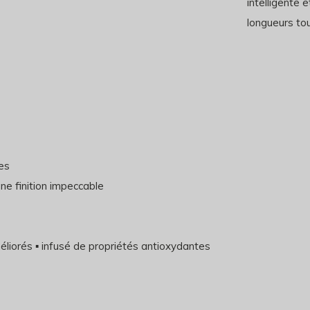
intelligente 
longueurs tou
nes
une finition impeccable
améliorés ▪ infusé de propriétés antioxydantes