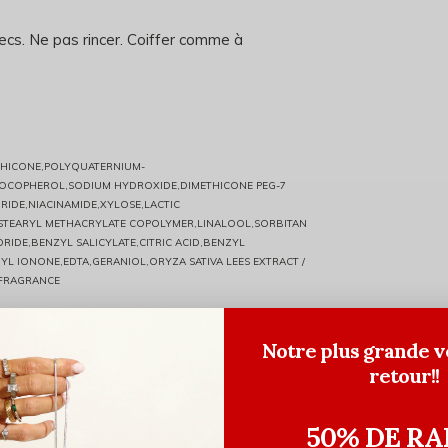
ecs. Ne pas rincer. Coiffer comme à
ETHICONE,POLYQUATERNIUM-
TOCOPHEROL,SODIUM HYDROXIDE,DIMETHICONE PEG-7
RIDE,NIACINAMIDE,XYLOSE,LACTIC
/STEARYL METHACRYLATE COPOLYMER,LINALOOL,SORBITAN
IDE,BENZYL SALICYLATE,CITRIC ACID,BENZYL
 IONONE,EDTA,GERANIOL,ORYZA SATIVA LEES EXTRACT /
 FRAGRANCE
Notre plus grande v
retour!!
50% DE RA