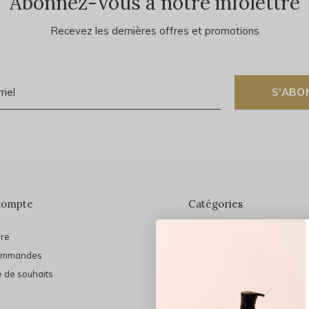
Abonnez-vous à notre infolettre
Recevez les dernières offres et promotions
S'ABO
compte
Catégories
ire
En vedette
ommandes
THE FINAL SHINE
e de souhaits
Marques
Cheveux