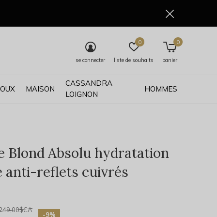
0
0
se connecter
liste de souhaits
panier
CASSANDRA
JOUX
MAISON
HOMMES
LOIGNON
e Blond Absolu hydratation
 anti-reflets cuivrés
0)
249,00$CA
-9%