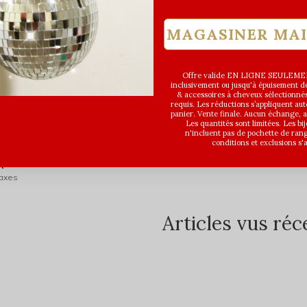
MAGASINER MA
Offre valide EN LIGNE SEULEMEN
inclusivement ou jusqu'à épuisement des
& accessoires à cheveux sélectionné
requis. Les réductions s’appliquent a
panier. Vente finale. Aucun échange,
Les quantités sont limitées. Les bi
n'incluent pas de pochette de ran
Cicaextreme - 200ml
conditions et exclusions s'
A
taxes
Articles vus r