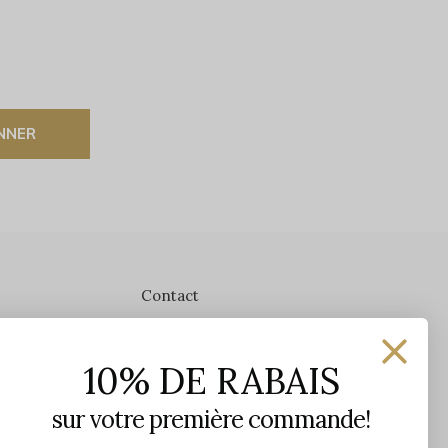
NNER
Contact
Les Précieuses
10% DE RABAIS
1650 avenue Jules-Verne, Local 103
G2G 2R1, Québec, Canada
sur votre première commande!
Heures d'ouverture en boutique