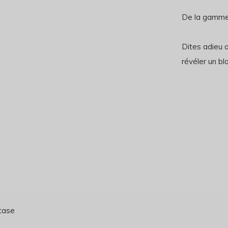
De la gamme
Dites adieu 
révéler un bl
tase