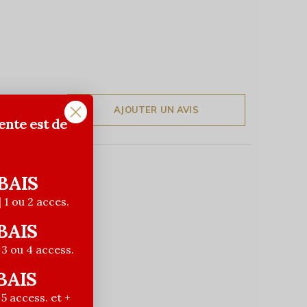
AJOUTER UN AVIS
ente est de
BAIS
| 1 ou 2 acces.
BAIS
| 3 ou 4 access.
BAIS
| 5 access. et +