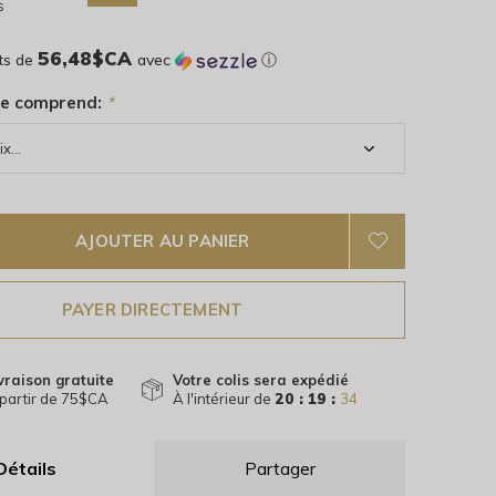
s
56,48$CA
ts de
avec
ⓘ
ne comprend:
*
AJOUTER AU PANIER
PAYER DIRECTEMENT
vraison gratuite
Votre colis sera expédié
partir de 75$CA
À l'intérieur de
20 : 19 :
33
Détails
Partager