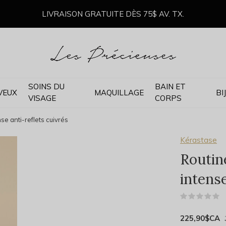
LIVRAISON GRATUITE DÈS 75$ AV. TX.
SOINS DU
BAIN ET
VEUX
MAQUILLAGE
BI
VISAGE
CORPS
se anti-reflets cuivrés
Kérastase
Routin
intense
(
225,90$CA