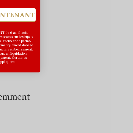
INTENANT
T du 6 au 12 août
 stocks sur les bijoux
s. Aucun code promo
utomatiquement dans le
 aucun remboursement.
joux en liquidation
gement. Certaines
appliquent.
écemment