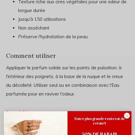
Texture riche aux cires végétales pour une odeur de
longue durée
Jusqu'à 150 utilisations
Non asséchant
Préserve l'hydratation de la peau
Comment utiliser
Appliquer le parfum solide sur les points de pulsation: à
l'intérieur des poignets, à la base de la nuque et le creux
du décolleté. Utiliser seul ou en combinaison avec l'Eau
parfumée pour en raviver l'odeur.
Ingrédients
Notre plus grande vente est de
retour!!
COCO-CAPRYLATE/CAPRATE. HELIANTHUS ANNUUS
(SUNFLOWER) SEED WAX. HYDROGENATED COCONUT
50% DE RABAIS