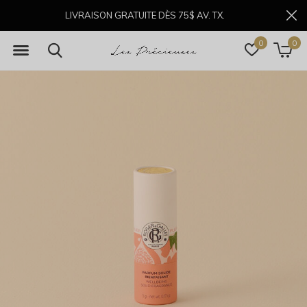
LIVRAISON GRATUITE DÈS 75$ AV. TX.
0
0