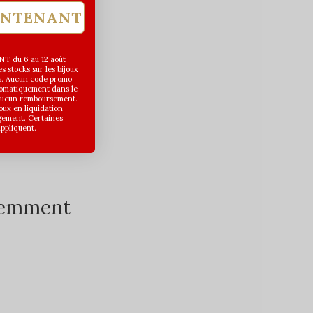
INTENANT
T du 6 au 12 août
 stocks sur les bijoux
s. Aucun code promo
utomatiquement dans le
 aucun remboursement.
joux en liquidation
gement. Certaines
appliquent.
écemment