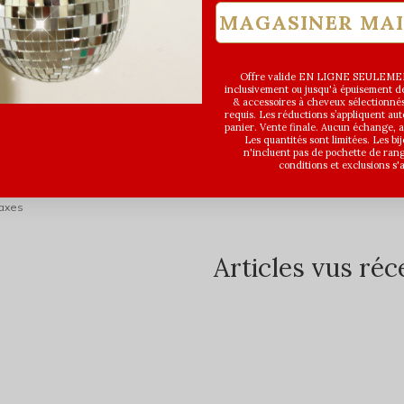
MAGASINER MA
Offre valide EN LIGNE SEULEMEN
inclusivement ou jusqu'à épuisement des
& accessoires à cheveux sélectionné
requis. Les réductions s’appliquent a
panier. Vente finale. Aucun échange,
Les quantités sont limitées. Les bi
n'incluent pas de pochette de ran
oyant - Clean & Buff
conditions et exclusions s'
A
99,00$CA
taxes
Articles vus r