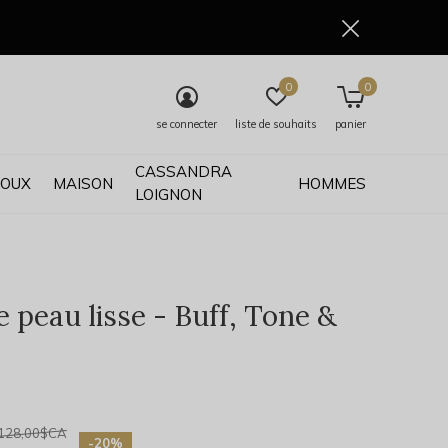
0
0
se connecter
liste de souhaits
panier
CASSANDRA
JOUX
MAISON
HOMMES
LOIGNON
 peau lisse - Buff, Tone &
0)
128,00$CA
-20%