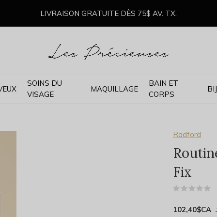
LIVRAISON GRATUITE DÈS 75$ AV. TX.
SOINS DU
BAIN ET
VEUX
MAQUILLAGE
BI
VISAGE
CORPS
Radford
Routine
Fix
(
102,40$CA