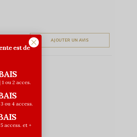
AJOUTER UN AVIS
ente est de
BAIS
| 1 ou 2 acces.
BAIS
| 3 ou 4 access.
BAIS
| 5 access. et +