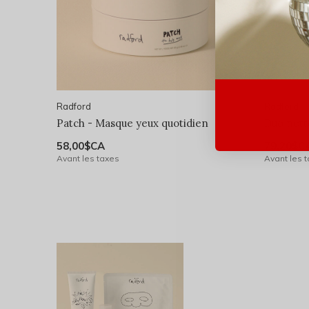
Radford
Radford
Patch - Masque yeux quotidien
Duo nett
58,00$CA
79,20$C
Avant les taxes
Avant les 