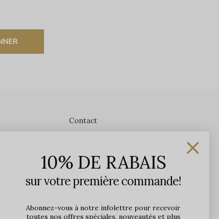
NNER
Contact
Les Précieuses
10% DE RABAIS
1650 avenue Jules-Verne, Local 103
G2G 2R1, Québec, Canada
sur votre première commande!
Heures d'ouverture en boutique
Lundi: 9h - 17h
Abonnez-vous à notre infolettre pour recevoir
toutes nos offres spéciales, nouveautés et plus
Mardi: 9h - 17h