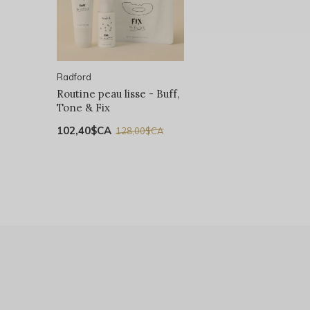
Radford
Routine peau lisse - Buff,
Tone & Fix
102,40$CA
128,00$CA