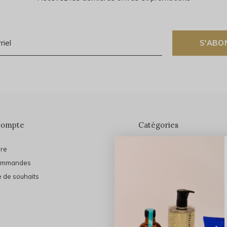
S'ABO
compte
Catégories
ire
En vedette
ommandes
THE FINAL SHINE
e de souhaits
Marques
Cheveux
Soins du visage
Maquillage