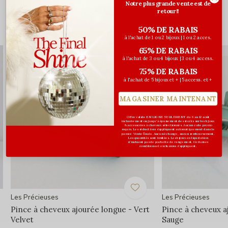
Notre plus grande vente est de
retour!!
50% DE RABAIS
Vous pourriez aussi aimer...
à l'achat de 1 ou 2 bijoux | 1 ou 2 acces.
65% DE RABAIS
à l'achat de 3 ou 4 bijoux | 3 ou 4 access.
75% DE RABAIS
à l'achat de 5 bijoux et + | 5 access. et +
MAGASINER MAINTENANT
Offre valide EN LIGNE SEULEMENT du 6 au 12 août
inclusivement ou jusqu'à épuisement des stocks sur les bijoux
& accessoires à cheveux sélectionnés. Aucun code promo
requis. Les réductions s’appliquent automatiquement dans le
panier. Vente finale. Aucun échange, aucun remboursement.
Les quantités sont limitées. Les bijoux en liquidation
n'incluent pas de pochette de rangement. Certaines
conditions et exclusions s'appliquent.
Les Précieuses
Les Précieuses
Pince à cheveux ajourée longue - Vert
Pince à cheveux a
Velvet
Sauge