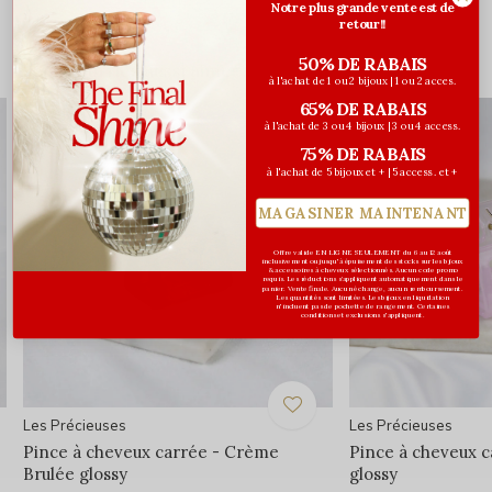
Notre plus grande vente est de
retour!!
50% DE RABAIS
Vous pourriez aussi aimer...
à l'achat de 1 ou 2 bijoux | 1 ou 2 acces.
65% DE RABAIS
à l'achat de 3 ou 4 bijoux | 3 ou 4 access.
75% DE RABAIS
à l'achat de 5 bijoux et + | 5 access. et +
MAGASINER MAINTENANT
Offre valide EN LIGNE SEULEMENT du 6 au 12 août
inclusivement ou jusqu'à épuisement des stocks sur les bijoux
& accessoires à cheveux sélectionnés. Aucun code promo
requis. Les réductions s’appliquent automatiquement dans le
panier. Vente finale. Aucun échange, aucun remboursement.
Les quantités sont limitées. Les bijoux en liquidation
n'incluent pas de pochette de rangement. Certaines
conditions et exclusions s'appliquent.
Les Précieuses
Les Précieuses
Pince à cheveux carrée - Crème
Pince à cheveux ca
Brulée glossy
glossy