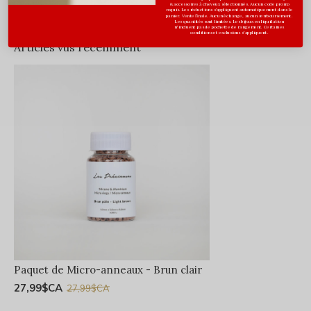
& accessoires à cheveux sélectionnés. Aucun code promo
requis. Les réductions s’appliquent automatiquement dans le
panier. Vente finale. Aucun échange, aucun remboursement.
Les quantités sont limitées. Les bijoux en liquidation
n'incluent pas de pochette de rangement. Certaines
conditions et exclusions s'appliquent.
Articles vus récemment
Paquet de Micro-anneaux - Brun clair
27,99$CA
27,99$CA