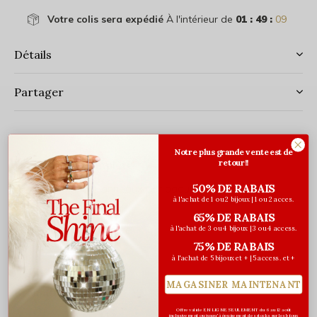
Votre colis sera expédié
À l'intérieur de
01 : 49 :
09
Détails
Partager
Notre plus grande vente est de
retour!!
Description complète
50% DE RABAIS
1000 micro-anneaux par paquet
à l'achat de 1 ou 2 bijoux | 1 ou 2 acces.
Couleur: brun clair
65% DE RABAIS
Qualité supérieure
à l'achat de 3 ou 4 bijoux | 3 ou 4 access.
75% DE RABAIS
à l'achat de 5 bijoux et + | 5 access. et +
MAGASINER MAINTENANT
Évaluations
0
Offre valide EN LIGNE SEULEMENT du 6 au 12 août
/ 5
inclusivement ou jusqu'à épuisement des stocks sur les bijoux