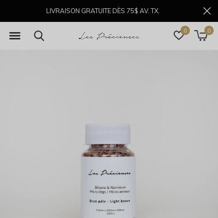
LIVRAISON GRATUITE DÈS 75$ AV. TX.
0
0