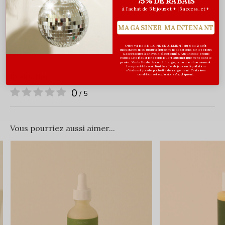
75% DE RABAIS
à l'achat de 5 bijoux et + | 5 access. et +
MAGASINER MAINTENANT
Offre valide EN LIGNE SEULEMENT du 6 au 12 août
inclusivement ou jusqu'à épuisement des stocks sur les bijoux
& accessoires à cheveux sélectionnés. Aucun code promo
requis. Les réductions s’appliquent automatiquement dans le
panier. Vente finale. Aucun échange, aucun remboursement.
Les quantités sont limitées. Les bijoux en liquidation
n'incluent pas de pochette de rangement. Certaines
Évaluations
conditions et exclusions s'appliquent.
0
/ 5
Vous pourriez aussi aimer...