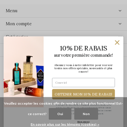
Menu
Mon compte
Catégories
10% DE RABAIS
Contact
sur votre première commande!
Abonnez-vous à notre infolettre pour recevoir
ÉCRIVEZ-NOUS
toutes nos offres spéciales, nouveautés et plus
encore!
OBTENIR MON 10% DE RABAIS
Veuillez accepter les cookies afin de rendre ce site plus fonctionnel Est-
*J'accepte de recevoir des communications par courriel de la
part de Les Précieuses. Le code promo pour le 10% de rabais
vous sera transmis par courriel une fois votre adresse courriel
ce correct?
Oui
Non
confirmée. Certaines exclusions s'appliquent.
© Copyright
2026
-
Les Précieuses
Non merci
En savoir plus sur les témoins (cookies) »