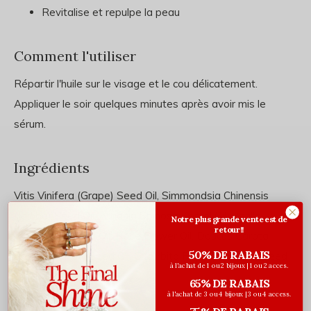
Revitalise et repulpe la peau
Comment l'utiliser
Répartir l'huile sur le visage et le cou délicatement.
Appliquer le soir quelques minutes après avoir mis le
sérum.
Ingrédients
Vitis Vinifera (Grape) Seed Oil, Simmondsia Chinensis
(Jojoba) Seed Oil, Argania Spinosa Kernel Oil, Perilla
Notre plus grande vente est de
retour!!
Ocymoides Seed Oil, Rose Flower Oil, Daucus Carota
50% DE RABAIS
Sativa (Carrot) Seed Oil, Cucurbita Pepo (Pumpkin) Seed
à l'achat de 1 ou 2 bijoux | 1 ou 2 acces.
Oil, Tocopherol.
65% DE RABAIS
à l'achat de 3 ou 4 bijoux | 3 ou 4 access.