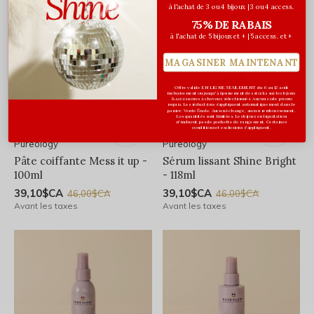
à l'achat de 3 ou 4 bijoux | 3 ou 4 access.
75% DE RABAIS
à l'achat de 5 bijoux et + | 5 access. et +
MAGASINER MAINTENANT
Offre valide EN LIGNE SEULEMENT du 6 au 12 août
inclusivement ou jusqu'à épuisement des stocks sur les bijoux
& accessoires à cheveux sélectionnés. Aucun code promo
requis. Les réductions s’appliquent automatiquement dans le
panier. Vente finale. Aucun échange, aucun remboursement.
Les quantités sont limitées. Les bijoux en liquidation
n'incluent pas de pochette de rangement. Certaines
conditions et exclusions s'appliquent.
Pureology
Pureology
Pâte coiffante Mess it up -
Sérum lissant Shine Bright
100ml
- 118ml
39,10$CA
39,10$CA
46,00$CA
46,00$CA
Avant les taxes
Avant les taxes