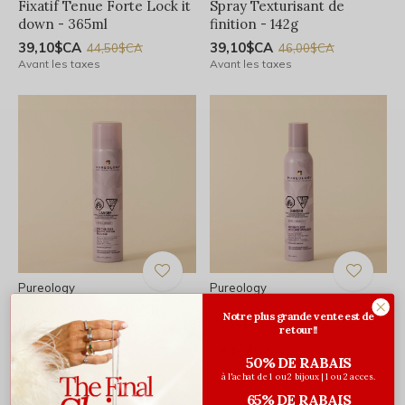
Fixatif Tenue Forte Lock it
Spray Texturisant de
down - 365ml
finition - 142g
39,10$CA
39,10$CA
44,50$CA
46,00$CA
Avant les taxes
Avant les taxes
Pureology
Pureology
Mousse Racine On The
Mousse Volume Weightless
Notre plus grande vente est de
Rise - 300ml
- 238g
retour!!
39,10$CA
39,10$CA
46,00$CA
46,00$CA
50% DE RABAIS
Avant les taxes
Avant les taxes
à l'achat de 1 ou 2 bijoux | 1 ou 2 acces.
65% DE RABAIS