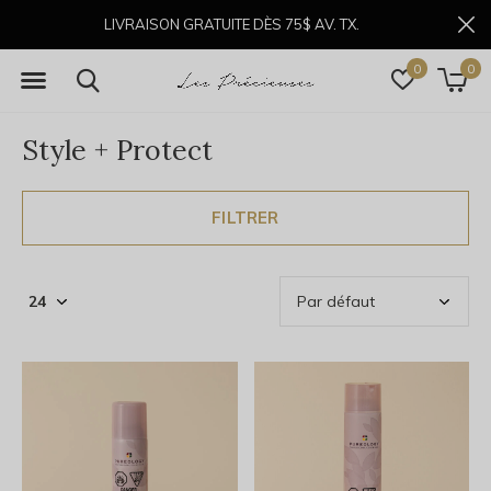
LIVRAISON GRATUITE DÈS 75$ AV. TX.
0
0
Style + Protect
FILTRER