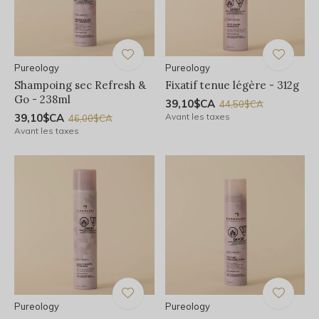
Pureology
Pureology
Shampoing sec Refresh &
Fixatif tenue légère - 312g
Go - 238ml
39,10$CA
44,50$CA
39,10$CA
Avant les taxes
46,00$CA
Avant les taxes
Pureology
Pureology