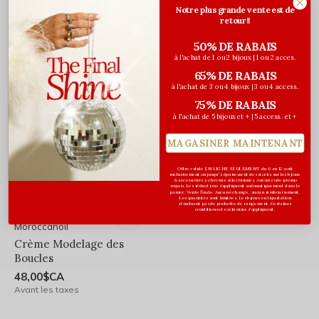
Crème Intensive pour
Mousse Contrôle des
Notre plus grande vente est de
boucles - 300ml
Boucles - 150ml
retour!!
48,00$CA
40,00$CA
50% DE RABAIS
Avant les taxes
Avant les taxes
à l'achat de 1 ou 2 bijoux | 1 ou 2 acces.
65% DE RABAIS
à l'achat de 3 ou 4 bijoux | 3 ou 4 access.
75% DE RABAIS
à l'achat de 5 bijoux et + | 5 access. et +
MAGASINER MAINTENANT
Offre valide EN LIGNE SEULEMENT du 6 au 12 août
inclusivement ou jusqu'à épuisement des stocks sur les bijoux
& accessoires à cheveux sélectionnés. Aucun code promo
requis. Les réductions s’appliquent automatiquement dans le
panier. Vente finale. Aucun échange, aucun remboursement.
Les quantités sont limitées. Les bijoux en liquidation
n'incluent pas de pochette de rangement. Certaines
conditions et exclusions s'appliquent.
Moroccanoil
Crème Modelage des
Boucles
48,00$CA
Avant les taxes