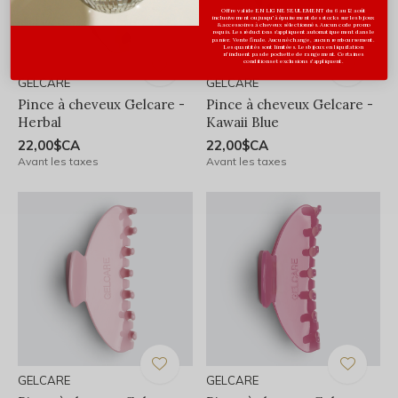
Offre valide EN LIGNE SEULEMENT du 6 au 12 août
inclusivement ou jusqu'à épuisement des stocks sur les bijoux
& accessoires à cheveux sélectionnés. Aucun code promo
requis. Les réductions s’appliquent automatiquement dans le
panier. Vente finale. Aucun échange, aucun remboursement.
Les quantités sont limitées. Les bijoux en liquidation
n'incluent pas de pochette de rangement. Certaines
conditions et exclusions s'appliquent.
GELCARE
GELCARE
Pince à cheveux Gelcare -
Pince à cheveux Gelcare -
Herbal
Kawaii Blue
22,00$CA
22,00$CA
Avant les taxes
Avant les taxes
GELCARE
GELCARE