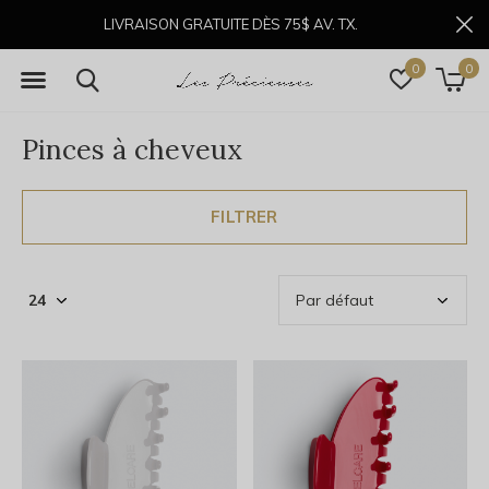
LIVRAISON GRATUITE DÈS 75$ AV. TX.
0
0
Pinces à cheveux
FILTRER