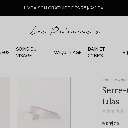
LIVRAISON GRATUITE DÈS 75$ AV. TX.
SOINS DU
BAIN ET
VEUX
MAQUILLAGE
BI
VISAGE
CORPS
Les Précieu
Serre-t
Lilas
(
9,00$CA