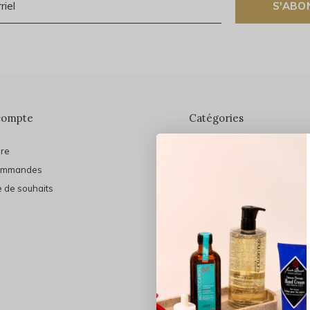
S'ABO
compte
Catégories
ire
En vedette
ommandes
THE FINAL SHINE
e de souhaits
Marques
Cheveux
Soins du visage
Maquillage
Bain et Corps
Bijoux