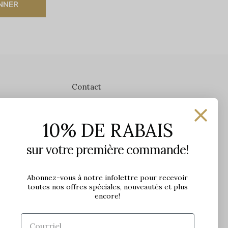
NNER
Contact
Les Précieuses
10% DE RABAIS
1650 avenue Jules-Verne, Local 103
G2G 2R1, Québec, Canada
sur votre première commande!
Heures d'ouverture en boutique
Lundi: 9h - 17h
Abonnez-vous à notre infolettre pour recevoir
toutes nos offres spéciales, nouveautés et plus
Mardi: 9h - 17h
encore!
Mercredi: 9h - 18h
Jeudi: 9h - 21h
Vendredi: 9h - 21h