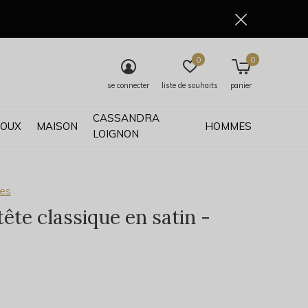
0
0
se connecter
liste de souhaits
panier
CASSANDRA
JOUX
MAISON
HOMMES
LOIGNON
ses
ête classique en satin -
0)