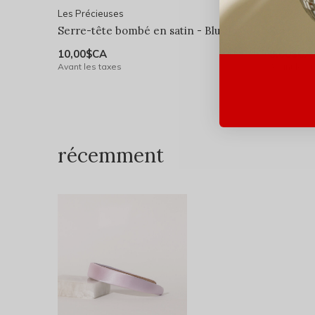
Les Précieuses
Les Préci
Serre-tête bombé en satin - Blush
Serre-têt
10,00$CA
9,00$CA
Avant les taxes
Avant les 
récemment