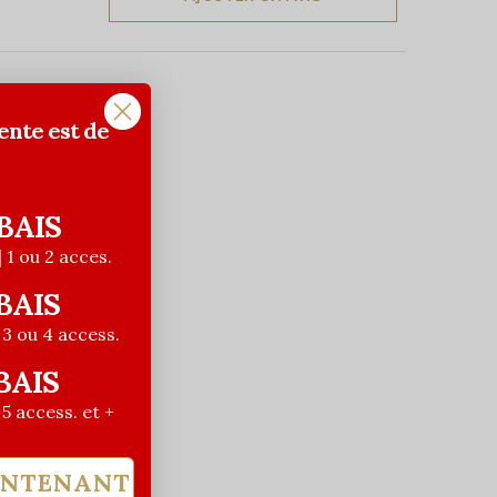
ente est de
BAIS
| 1 ou 2 acces.
BAIS
| 3 ou 4 access.
BAIS
| 5 access. et +
INTENANT