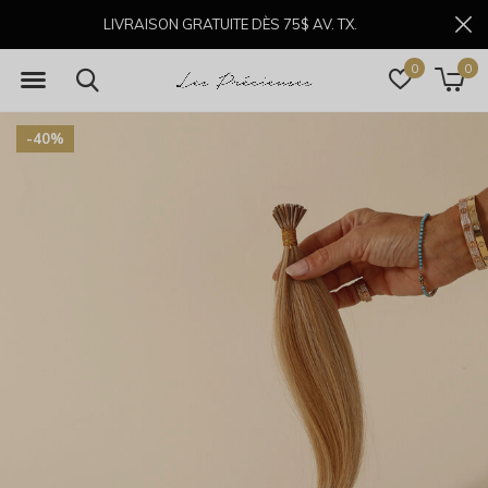
LIVRAISON GRATUITE DÈS 75$ AV. TX.
0
0
-40%