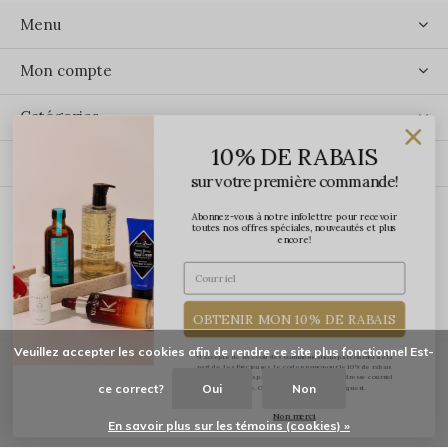
Menu
Mon compte
Catégories
10% DE RABAIS
Contact
sur votre première commande!
Abonnez-vous à notre infolettre pour recevoir
ÉCRIVEZ-NOUS
toutes nos offres spéciales, nouveautés et plus
encore!
OBTENIR MON 10% DE RABAIS
Veuillez accepter les cookies afin de rendre ce site plus fonctionnel Est-
*J'accepte de recevoir des communications par courriel de la
part de Les Précieuses. Le code promo pour le 10% de rabais
vous sera transmis par courriel une fois votre adresse courriel
ce correct?
Oui
Non
confirmée. Certaines exclusions s'appliquent.
© Copyright
2026
-
Les Précieuses
Non merci
En savoir plus sur les témoins (cookies) »