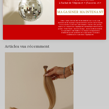
à l'achat de 5 bijoux et + | 5 access. et +
MAGASINER MAINTENANT
Évaluations
Offre valide EN LIGNE SEULEMENT du 6 au 12 août
inclusivement ou jusqu'à épuisement des stocks sur les bijoux
& accessoires à cheveux sélectionnés. Aucun code promo
requis. Les réductions s’appliquent automatiquement dans le
0
/ 5
panier. Vente finale. Aucun échange, aucun remboursement.
Les quantités sont limitées. Les bijoux en liquidation
n'incluent pas de pochette de rangement. Certaines
conditions et exclusions s'appliquent.
Articles vus récemment