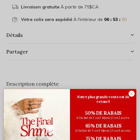
Livraison gratuite
À partir de 75$CA
Votre colis sera expédié
À l'intérieur de
06 : 53 :
50
Détails
Partager
Description complète
Micro-anneaux (i-tip)
Notre plus grande vente est de
retour!!
Couleur: #18/46 - Châtain Mêché Blond Strawberry
25 grammes par paquet (25 mèches)
50% DE RABAIS
à l'achat de 1 ou 2 bijoux | 1 ou 2 acces.
Longueur 20 pouces
65% DE RABAIS
L'installation nécessite un
puller
, des
micro-anneaux
à l'achat de 3 ou 4 bijoux | 3 ou 4 access.
75% DE RABAIS
et des
pinces
(tous non-inclus)