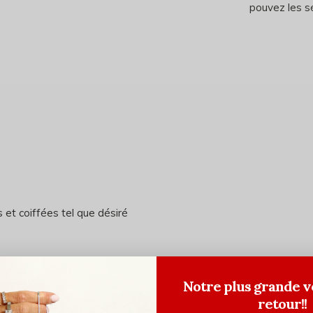
pouvez les sé
 et coiffées tel que désiré
Notre plus grande v
 chaque section
retour!!
aque section