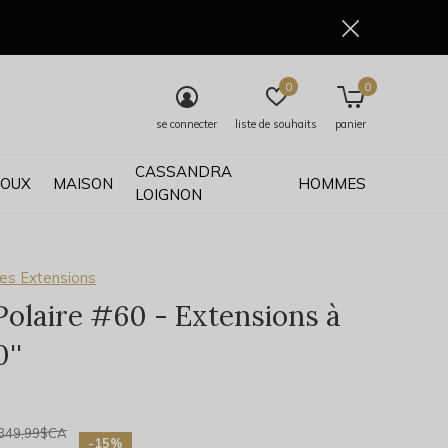
0
0
se connecter
liste de souhaits
panier
CASSANDRA
JOUX
MAISON
HOMMES
LOIGNON
es Extensions
Polaire #60 - Extensions à
''
0)
349,99$CA
-15%