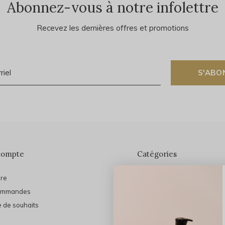
Abonnez-vous à notre infolettre
Recevez les dernières offres et promotions
S'ABO
compte
Catégories
ire
En vedette
ommandes
THE FINAL SHINE
e de souhaits
Marques
Cheveux