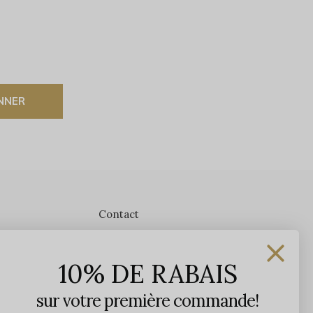
NNER
Contact
Les Précieuses
10% DE RABAIS
1650 avenue Jules-Verne, Local 103
G2G 2R1, Québec, Canada
sur votre première commande!