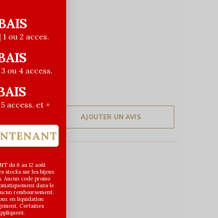
BAIS
| 1 ou 2 acces.
BAIS
| 3 ou 4 access.
BAIS
| 5 access. et +
AJOUTER UN AVIS
INTENANT
T du 6 au 12 août
 stocks sur les bijoux
s. Aucun code promo
utomatiquement dans le
 aucun remboursement.
joux en liquidation
gement. Certaines
appliquent.