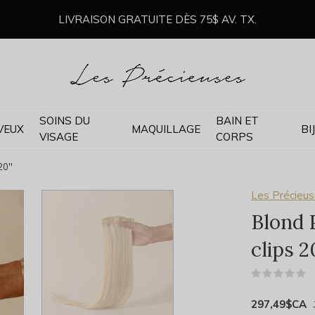
LIVRAISON GRATUITE DÈS 75$ AV. TX.
SOINS DU
BAIN ET
VEUX
MAQUILLAGE
BI
VISAGE
CORPS
20''
Les Précieus
Blond 
clips 20
(
297,49$CA