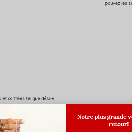
pouvez les sé
 et coiffées tel que désiré
Notre plus grande v
retour!!
 chaque section