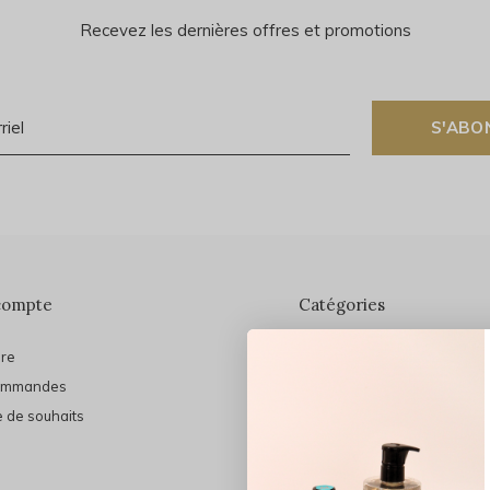
Recevez les dernières offres et promotions
S'ABO
compte
Catégories
ire
En vedette
ommandes
THE FINAL SHINE
e de souhaits
Marques
Cheveux
Soins du visage