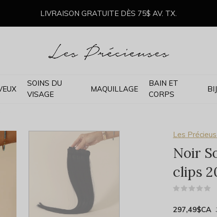
LIVRAISON GRATUITE DÈS 75$ AV. TX.
SOINS DU
BAIN ET
VEUX
MAQUILLAGE
BI
VISAGE
CORPS
'
Les Précieus
Noir S
clips 20
(
297,49$CA