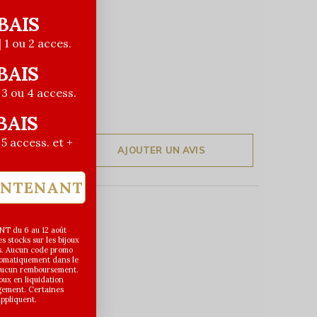
BAIS
| 1 ou 2 acces.
BAIS
| 3 ou 4 access.
BAIS
| 5 access. et +
AJOUTER UN AVIS
INTENANT
T du 6 au 12 août
 stocks sur les bijoux
s. Aucun code promo
utomatiquement dans le
 aucun remboursement.
joux en liquidation
gement. Certaines
appliquent.