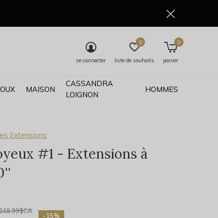
0
0
se connecter
liste de souhaits
panier
CASSANDRA
JOUX
MAISON
HOMMES
LOIGNON
es Extensions
oyeux #1 - Extensions à
''
0)
349,99$CA
-15%