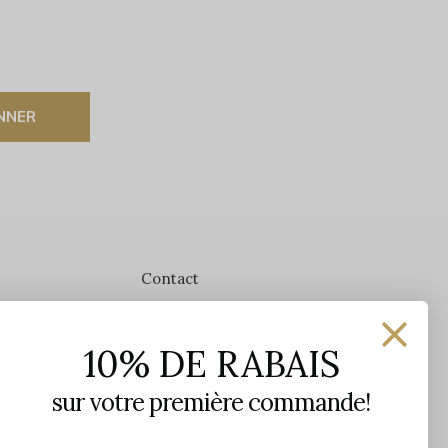
NNER
Contact
Les Précieuses
10% DE RABAIS
1650 avenue Jules-Verne, Local 103
G2G 2R1, Québec, Canada
sur votre première commande!
Heures d'ouverture en boutique