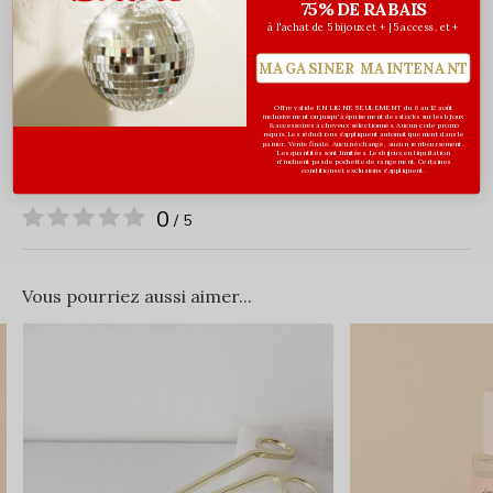
75% DE RABAIS
cire est encore chaude)
à l'achat de 5 bijoux et + | 5 access. et +
MAGASINER MAINTENANT
Offre valide EN LIGNE SEULEMENT du 6 au 12 août
inclusivement ou jusqu'à épuisement des stocks sur les bijoux
& accessoires à cheveux sélectionnés. Aucun code promo
requis. Les réductions s’appliquent automatiquement dans le
panier. Vente finale. Aucun échange, aucun remboursement.
Les quantités sont limitées. Les bijoux en liquidation
n'incluent pas de pochette de rangement. Certaines
conditions et exclusions s'appliquent.
Évaluations
0
/ 5
Vous pourriez aussi aimer...