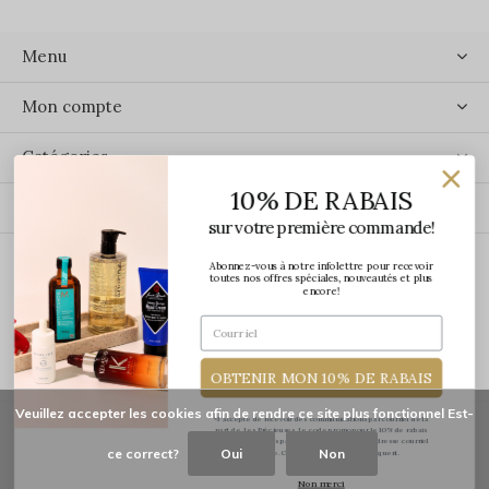
Menu
Mon compte
Catégories
10% DE RABAIS
Contact
sur votre première commande!
Abonnez-vous à notre infolettre pour recevoir
ÉCRIVEZ-NOUS
toutes nos offres spéciales, nouveautés et plus
encore!
OBTENIR MON 10% DE RABAIS
Veuillez accepter les cookies afin de rendre ce site plus fonctionnel Est-
*J'accepte de recevoir des communications par courriel de la
part de Les Précieuses. Le code promo pour le 10% de rabais
vous sera transmis par courriel une fois votre adresse courriel
ce correct?
Oui
Non
confirmée. Certaines exclusions s'appliquent.
© Copyright
2026
-
Les Précieuses
Non merci