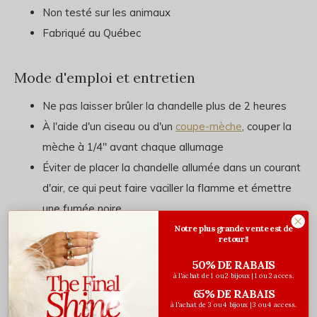
Non testé sur les animaux
Fabriqué au Québec
Mode d'emploi et entretien
Ne pas laisser brûler la chandelle plus de 2 heures
À l'aide d'un ciseau ou d'un
coupe-mèche
, couper la
mèche à 1/4" avant chaque allumage
Éviter de placer la chandelle allumée dans un courant
d'air, ce qui peut faire vaciller la flamme et émettre
une fumée noire
Pour éviter la formation d'un creux au centre de la
Notre plus grande vente est de
retour!!
chandelle et maximiser les combustions, laisser la
50% DE RABAIS
cire fondre sur toute la surface de la chandelle lors
à l'achat de 1 ou 2 bijoux | 1 ou 2 acces.
du premier allumage
65% DE RABAIS
à l'achat de 3 ou 4 bijoux | 3 ou 4 access.
Recentrer la mèche après un allumage (lorsque la