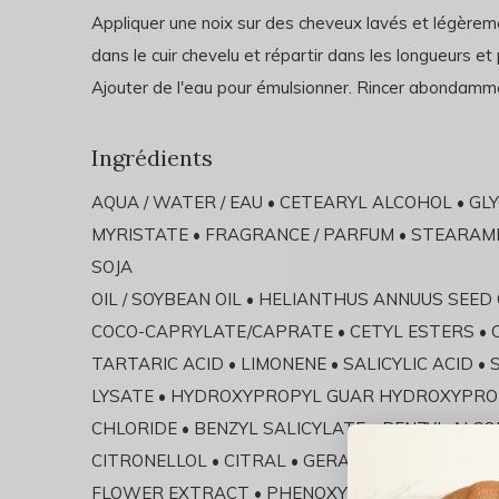
Appliquer une noix sur des cheveux lavés et légèreme
dans le cuir chevelu et répartir dans les longueurs et
Ajouter de l'eau pour émulsionner. Rincer abondamm
Ingrédients
AQUA / WATER / EAU • CETEARYL ALCOHOL • GL
MYRISTATE • FRAGRANCE / PARFUM • STEARAM
SOJA
OIL / SOYBEAN OIL • HELIANTHUS ANNUUS SEED 
COCO-CAPRYLATE/CAPRATE • CETYL ESTERS • C
TARTARIC ACID • LIMONENE • SALICYLIC ACID •
LYSATE • HYDROXYPROPYL GUAR HYDROXYPRO
CHLORIDE • BENZYL SALICYLATE • BENZYL ALCO
CITRONELLOL • CITRAL • GERANIOL • ARTEMISI
FLOWER EXTRACT • PHENOXYETHANOL • CITRIC