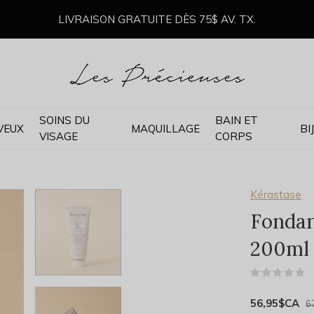
LIVRAISON GRATUITE DÈS 75$ AV. TX.
SOINS DU
BAIN ET
VEUX
MAQUILLAGE
BI
VISAGE
CORPS
Kérastase
Fondan
200ml
(
56,95$CA
6