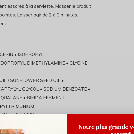
nt essorés à la serviette. Masser le produit
 pointes. Laisser agir de 2 à 3 minutes.
ent.
YCERIN • ISOPROPYL
IDOPROPYL DIMETHYLAMINE • GLYCINE
OIL / SUNFLOWER SEED OIL •
APRYLYL GLYCOL • SODIUM BENZOATE •
 SQUALANE • BIFIDA FERMENT
PYLTRIMONIUM
HOL • LINALOOL •
A UMBELLIFORMIS
Notre plus grande v
 ACID • POTASSIUM