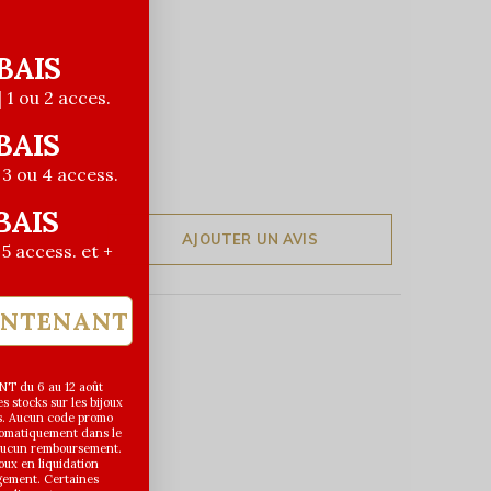
BAIS
| 1 ou 2 acces.
BAIS
| 3 ou 4 access.
BAIS
AJOUTER UN AVIS
| 5 access. et +
INTENANT
T du 6 au 12 août
 stocks sur les bijoux
s. Aucun code promo
utomatiquement dans le
 aucun remboursement.
joux en liquidation
gement. Certaines