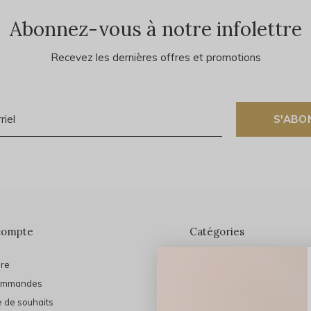
Abonnez-vous à notre infolettre
Recevez les dernières offres et promotions
S'ABO
compte
Catégories
ire
En vedette
ommandes
THE FINAL SHINE
e de souhaits
Marques