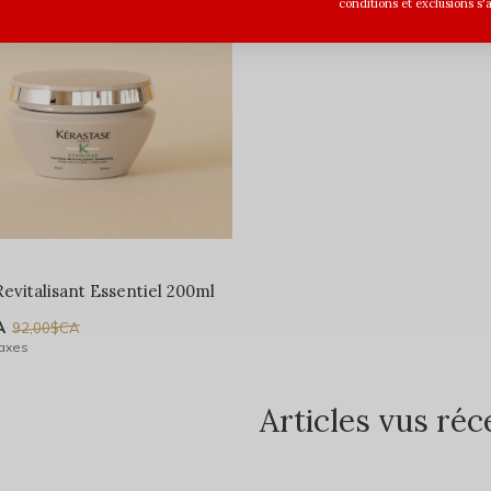
conditions et exclusions s'
evitalisant Essentiel 200ml
A
92,00$CA
taxes
Articles vus r