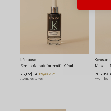
Kérastase
Kérastase
Sérum de nuit Intensif - 90ml
Masque R
75,65$CA
78,20$C
89,00$CA
Avant les taxes
Avant les 