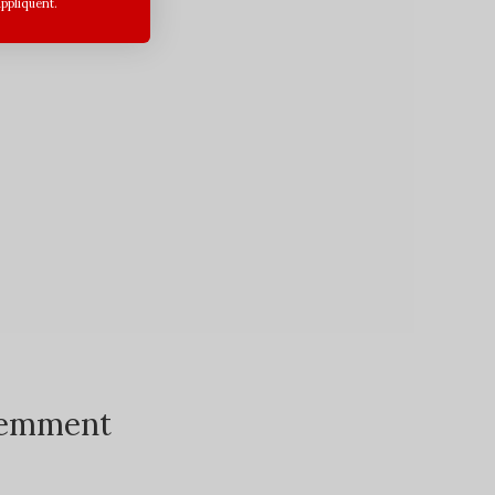
appliquent.
écemment