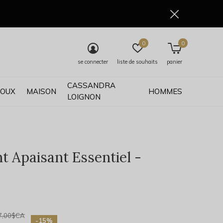
0
0
se connecter
liste de souhaits
panier
CASSANDRA
JOUX
MAISON
HOMMES
LOIGNON
t Apaisant Essentiel -
0)
7,00$CA
-15%