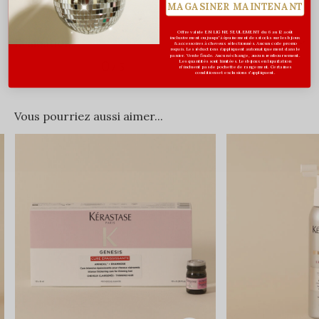
MAGASINER MAINTENANT
Offre valide EN LIGNE SEULEMENT du 6 au 12 août
inclusivement ou jusqu'à épuisement des stocks sur les bijoux
Évaluations
& accessoires à cheveux sélectionnés. Aucun code promo
requis. Les réductions s’appliquent automatiquement dans le
panier. Vente finale. Aucun échange, aucun remboursement.
0
Les quantités sont limitées. Les bijoux en liquidation
/ 5
n'incluent pas de pochette de rangement. Certaines
conditions et exclusions s'appliquent.
Vous pourriez aussi aimer...