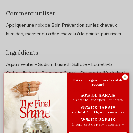
Comment utiliser
Appliquer une noix de Bain Prévention sur les cheveux
humides, masser du crâne chevelu à la pointe, puis rincer.
Ingrédients
Aqua / Water
-
Sodium Laureth Sulfate - Laureth-5
Carboxylic Acid - Propylene Glycol - Ceteareth-60 Myristyl
Notre plus grande vente est de
Glycol - Sodium Chloride - Sodium Benzoate - Sodium
retour!!
Hydroxide - Hydroxycitronellal - Sodium Acetate-
50% DE RABAIS
Polyquaternium-10 - Salicylic Acid - Linalool - Benzyl
à l'achat de 1 ou 2 bijoux | 1 ou 2 acces.
Alcohol - Isopropyl Alcohol - Piroctone Olamine - Tartaric
65% DE RABAIS
à l'achat de 3 ou 4 bijoux | 3 ou 4 access.
Acid - Citronellol - Citric Acid - Hexylene Glycol - Hexyl
75% DE RABAIS
Cinnamal - Glycyrrhetinic Acid - Parfum / Fragrance
à l'achat de 5 bijoux et + | 5 access. et +