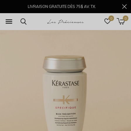
LIVRAISON GRATUITE DÈS 75$ AV. TX.
0
0