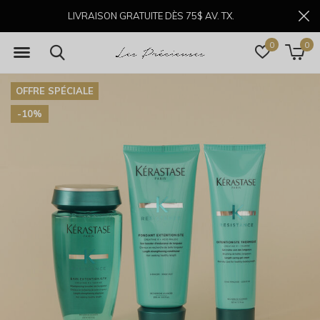
LIVRAISON GRATUITE DÈS 75$ AV. TX.
0
0
OFFRE SPÉCIALE
-10%