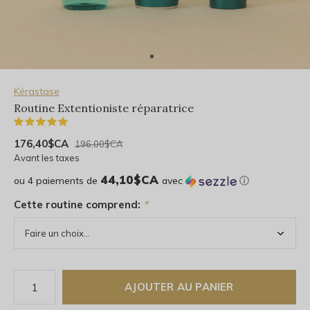
Kérastase
Routine Extentioniste réparatrice
(1)
176,40$CA
196,00$CA
Avant les taxes
44,10$CA
ou 4 paiements de
avec
ⓘ
Cette routine comprend:
*
AJOUTER AU PANIER