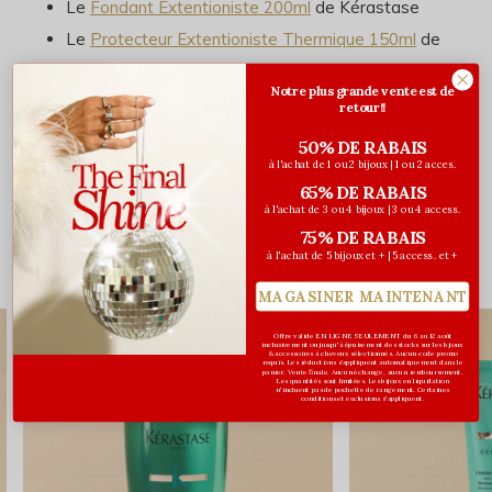
Le
Fondant Extentioniste 200ml
de Kérastase
Le
Protecteur Extentioniste Thermique 150ml
de
Kérastase
Notre plus grande vente est de
retour!!
50% DE RABAIS
Évaluations
à l'achat de 1 ou 2 bijoux | 1 ou 2 acces.
65% DE RABAIS
5
/ 5
à l'achat de 3 ou 4 bijoux | 3 ou 4 access.
75% DE RABAIS
à l'achat de 5 bijoux et + | 5 access. et +
Vous pourriez aussi aimer...
MAGASINER MAINTENANT
Offre valide EN LIGNE SEULEMENT du 6 au 12 août
inclusivement ou jusqu'à épuisement des stocks sur les bijoux
& accessoires à cheveux sélectionnés. Aucun code promo
requis. Les réductions s’appliquent automatiquement dans le
panier. Vente finale. Aucun échange, aucun remboursement.
Les quantités sont limitées. Les bijoux en liquidation
n'incluent pas de pochette de rangement. Certaines
conditions et exclusions s'appliquent.