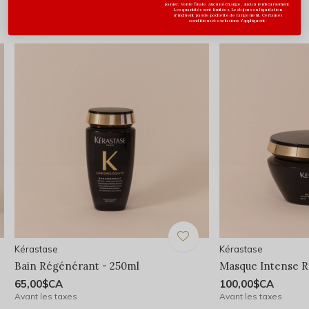
panier. Vente finale. Aucun échange, aucun remboursement.
Les quantités sont limitées. Les bijoux en liquidation
n'incluent pas de pochette de rangement. Certaines
conditions et exclusions s'appliquent.
Vous pourriez aussi aimer...
Kérastase
Kérastase
Bain Régénérant - 250ml
Masque Intense R
65,00$CA
100,00$CA
Avant les taxes
Avant les taxes