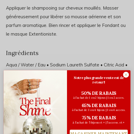
Appliquer le shampooing sur cheveux mouillés. Masser
généreusement pour libérer sa mousse aérienne et son
parfum aromatique. Bien rincer et appliquer le Fondant ou
le masque Extentioniste.
Ingrédients
Aqua / Water / Eau • Sodium Laureth Sulfate • Citric Acid •
Taurine • Cocamidopropyl Betaine • Sodium Hydroxide •
Notre plus grande vente est de
Hexylene Glycol • Sodium Chloride • Polyquaternium-10 •
retour!!
Sodium Benzoate • Salicylic Acid • Amyl Cinnamal • Hexyl
50% DE RABAIS
à l'achat de 1 ou 2 bijoux | 1 ou 2 acces.
Cinnamal • Benzyl Alcohol • Linalool • Hydroxycitronellal •
65% DE RABAIS
Citronellol • Limonene • Benzyl Cinnamate • Creatine • 2-
à l'achat de 3 ou 4 bijoux | 3 ou 4 access.
Oleamido-1,3-Octadecanediol • Sodium Acetate •
75% DE RABAIS
à l'achat de 5 bijoux et + | 5 access. et +
Isopropyl Alcohol • Parfum / Fragrance
MAGASINER MAINTENANT