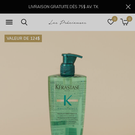
LIVRAISON GRATUITE DÈS 75$ AV. TX.
0
0
VALEUR DE 124$