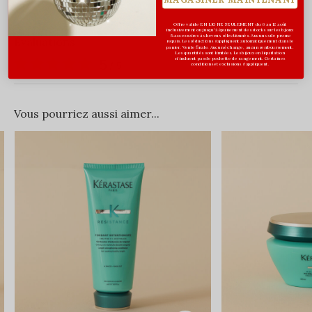
Offre valide EN LIGNE SEULEMENT du 6 au 12 août
inclusivement ou jusqu'à épuisement des stocks sur les bijoux
& accessoires à cheveux sélectionnés. Aucun code promo
Évaluations
requis. Les réductions s’appliquent automatiquement dans le
panier. Vente finale. Aucun échange, aucun remboursement.
Les quantités sont limitées. Les bijoux en liquidation
n'incluent pas de pochette de rangement. Certaines
5
/ 5
conditions et exclusions s'appliquent.
Vous pourriez aussi aimer...