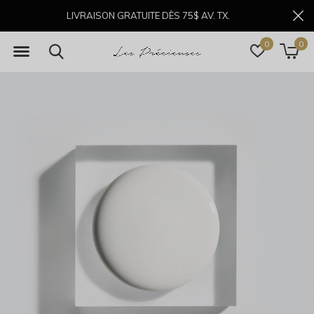
LIVRAISON GRATUITE DÈS 75$ AV. TX.
0
0