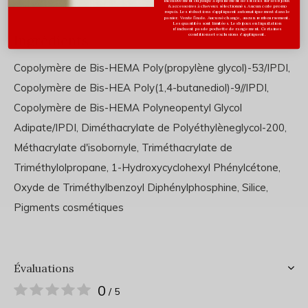
inclusivement ou jusqu'à épuisement des stocks sur les bijoux
& accessoires à cheveux sélectionnés. Aucun code promo
requis. Les réductions s’appliquent automatiquement dans le
panier. Vente finale. Aucun échange, aucun remboursement.
Les quantités sont limitées. Les bijoux en liquidation
n'incluent pas de pochette de rangement. Certaines
conditions et exclusions s'appliquent.
Ingrédients
Copolymère de Bis-HEMA Poly(propylène glycol)-53/IPDI,
Copolymère de Bis-HEA Poly(1,4-butanediol)-9//IPDI,
Copolymère de Bis-HEMA Polyneopentyl Glycol
Adipate/IPDI, Diméthacrylate de Polyéthylèneglycol-200,
Méthacrylate d'isobornyle, Triméthacrylate de
Triméthylolpropane, 1-Hydroxycyclohexyl Phénylcétone,
Oxyde de Triméthylbenzoyl Diphénylphosphine, Silice,
Pigments cosmétiques
Évaluations
0
/ 5