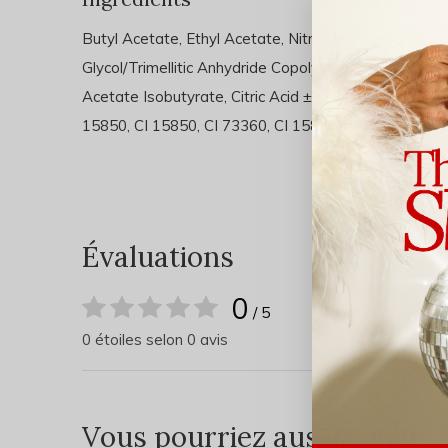
Butyl Acetate, Ethyl Acetate, Nitrocellulose, Acetyl T
Glycol/Trimellitic Anhydride Copolymer, Isopropyl Alc
Acetate Isobutyrate, Citric Acid ± CI 77019, CI 77891
15850, CI 15850, CI 73360, CI 15880, CI 77000, CI 
Évaluations
0
/ 5
0 étoiles selon 0 avis
Vous pourriez aussi aimer...