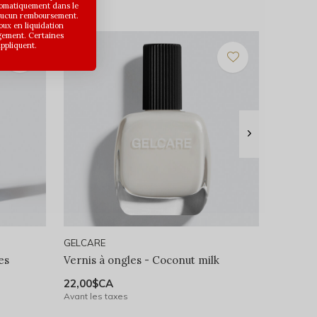
utomatiquement dans le
 aucun remboursement.
joux en liquidation
gement. Certaines
appliquent.
GELCARE
es
Vernis à ongles - Coconut milk
22,00$CA
Avant les taxes