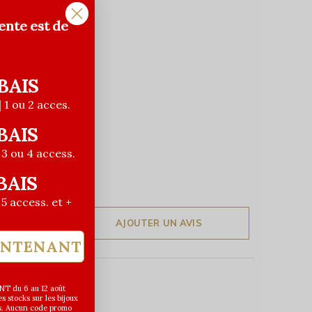
ente est de
BAIS
| 1 ou 2 acces.
BAIS
| 3 ou 4 access.
BAIS
| 5 access. et +
AJOUTER UN AVIS
INTENANT
T du 6 au 12 août
 stocks sur les bijoux
s. Aucun code promo