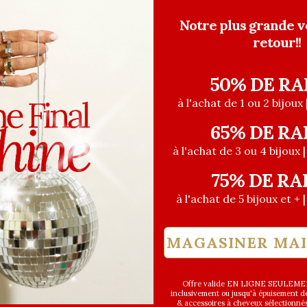
Notre plus grande v
ributyl Citrate, Adipic Acid/Neopentyl
retour!!
ohol, Stearalkonium Hectorite, Sucrose
, CI 77491, CI 77499, CI 77510, CI 19140, CI
50% DE RA
77266
à l'achat de 1 ou 2 bijoux 
65% DE RA
à l'achat de 3 ou 4 bijoux 
75% DE RA
à l'achat de 5 bijoux et + 
MAGASINER MA
Offre valide EN LIGNE SEULEMEN
inclusivement ou jusqu'à épuisement des
& accessoires à cheveux sélectionné