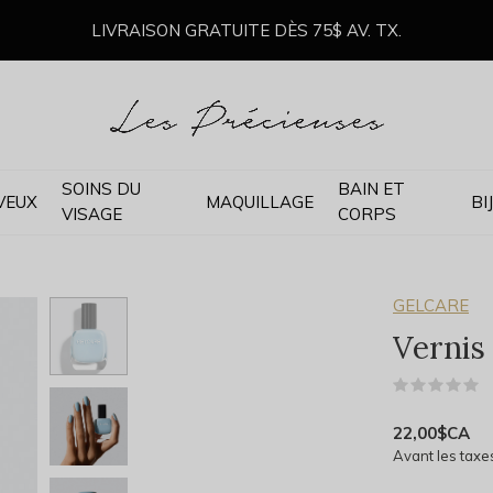
LIVRAISON GRATUITE DÈS 75$ AV. TX.
SOINS DU
BAIN ET
VEUX
MAQUILLAGE
BI
VISAGE
CORPS
GELCARE
Vernis
(
22,00$CA
Avant les taxe