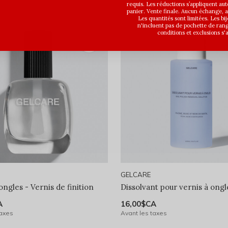
requis. Les réductions s’appliquent a
panier. Vente finale. Aucun échange,
Les quantités sont limitées. Les bi
n'incluent pas de pochette de ran
conditions et exclusions s'
GELCARE
ongles - Vernis de finition
Dissolvant pour vernis à ongl
A
16,00$CA
taxes
Avant les taxes