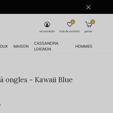
0
0
se connecter
liste de souhaits
panier
CASSANDRA
JOUX
MAISON
HOMMES
LOIGNON
 à ongles - Kawaii Blue
0)
s