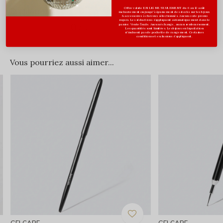
Offre valide EN LIGNE SEULEMENT du 6 au 12 août
Évaluations
inclusivement ou jusqu'à épuisement des stocks sur les bijoux
& accessoires à cheveux sélectionnés. Aucun code promo
requis. Les réductions s’appliquent automatiquement dans le
0
panier. Vente finale. Aucun échange, aucun remboursement.
/ 5
Les quantités sont limitées. Les bijoux en liquidation
n'incluent pas de pochette de rangement. Certaines
conditions et exclusions s'appliquent.
Vous pourriez aussi aimer...