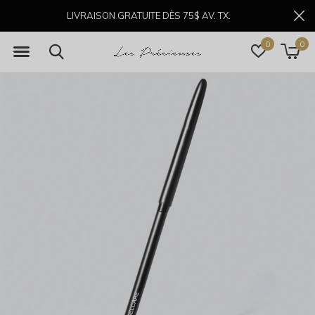
LIVRAISON GRATUITE DÈS 75$ AV. TX.
0
0