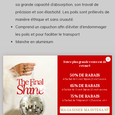
sa grande capacité d’absorption, son travail de
précision et son élasticité. Les poils sont prélevés de
manière éthique et sans cruauté.
Comprend un capuchon afin d’éviter d'endommager
les poils et pour faciliter le transport
Manche en aluminium
Entretien
Notre plus grande vente est de
retour!!
Pour nettoyer le pinceau, versez une petite quantité de
50% DE RABAIS
dissolvant à gel sur un tampon de retouche et essuyez les
à l'achat de 1 ou 2 bijoux | 1 ou 2 acces.
poils en glissant vers l’extrémité du pinceau pointant vers
65% DE RABAIS
le bas. Assurez-vous de ne pas plier les poils lorsque vous
à l'achat de 3 ou 4 bijoux | 3 ou 4 access.
75% DE RABAIS
remettez le capuchon.
à l'achat de 5 bijoux et + | 5 access. et +
MAGASINER MAINTENANT