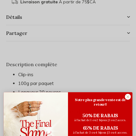
Livraison gratuite
À partir de 75$CA
Détails
Partager
Description complète
Clip-ins
100g par paquet
Longueur 20 pouces
Notre plus grande vente est de
retour!!
Chaque paquet comprend:
50% DE RABAIS
à l'achat de 1 ou 2 bijoux | 1 ou 2 acces.
2 sections de 3 pouces avec deux attaches sur
65% DE RABAIS
chaque section
à l'achat de 3 ou 4 bijoux | 3 ou 4 access.