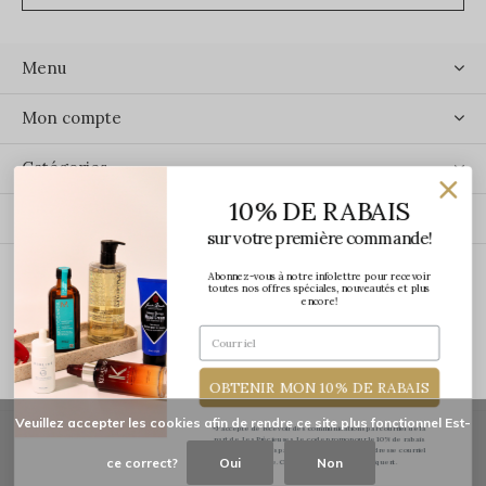
Menu
Mon compte
Catégories
10% DE RABAIS
Contact
sur votre première commande!
Abonnez-vous à notre infolettre pour recevoir
ÉCRIVEZ-NOUS
toutes nos offres spéciales, nouveautés et plus
encore!
OBTENIR MON 10% DE RABAIS
Veuillez accepter les cookies afin de rendre ce site plus fonctionnel Est-
*J'accepte de recevoir des communications par courriel de la
part de Les Précieuses. Le code promo pour le 10% de rabais
vous sera transmis par courriel une fois votre adresse courriel
ce correct?
Oui
Non
confirmée. Certaines exclusions s'appliquent.