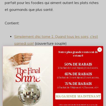
parfait pour les foodies qui aiment autant les plats riches
et gourmands que plus santé.
Contient:
Simplement chic tome 1: Quand tous les soirs, c'est
samedi soir!
(couverture souple)
Simplement chic tome 2: De ma cuisine à la vôtre
Notre plus grande vente est de
retour!!
(couverture souple)
50% DE RABAIS
à l'achat de 1 ou 2 bijoux | 1 ou 2 acces.
Valeur régulière de 59,90$
65% DE RABAIS
à l'achat de 3 ou 4 bijoux | 3 ou 4 access.
75% DE RABAIS
à l'achat de 5 bijoux et + | 5 access. et +
Évaluations
MAGASINER MAINTENANT
0
/ 5
Offre valide EN LIGNE SEULEMENT du 6 au 12 août