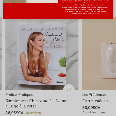
inclusivement ou jusqu'à épuisement des stocks sur les bijoux
& accessoires à cheveux sélectionnés. Aucun code promo
requis. Les réductions s’appliquent automatiquement dans le
panier. Vente finale. Aucun échange, aucun remboursement.
Les quantités sont limitées. Les bijoux en liquidation
Vous pourriez aussi aimer...
n'incluent pas de pochette de rangement. Certaines
conditions et exclusions s'appliquent.
Pratico-Pratiques
Les Précieuses
Simplement Chic tome 2 - De ma
Carte-cadeau
cuisine à la vôtre
50,00$CA
26,95$CA
Avant les taxes
29,95$CA