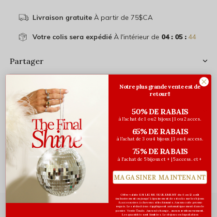
Livraison gratuite
À partir de 75$CA
Votre colis sera expédié
À l'intérieur de
04 : 05 :
44
Partager
Notre plus grande vente est de
retour!!
50% DE RABAIS
Évaluations
à l'achat de 1 ou 2 bijoux | 1 ou 2 acces.
0
/ 5
65% DE RABAIS
à l'achat de 3 ou 4 bijoux | 3 ou 4 access.
75% DE RABAIS
à l'achat de 5 bijoux et + | 5 access. et +
Articles vus récemment
MAGASINER MAINTENANT
Offre valide EN LIGNE SEULEMENT du 6 au 12 août
inclusivement ou jusqu'à épuisement des stocks sur les bijoux
& accessoires à cheveux sélectionnés. Aucun code promo
requis. Les réductions s’appliquent automatiquement dans le
panier. Vente finale. Aucun échange, aucun remboursement.
Les quantités sont limitées. Les bijoux en liquidation