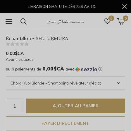
LIVRAISON GRATUITE DÈS 75$ AV. TX.
0
0
Échantillon - SHU UEMURA
(0)
0,00$CA
Avant les taxes
0,00$CA
ou 4 paiements de
avec
ⓘ
AJOUTER AU PANIER
PAYER DIRECTEMENT