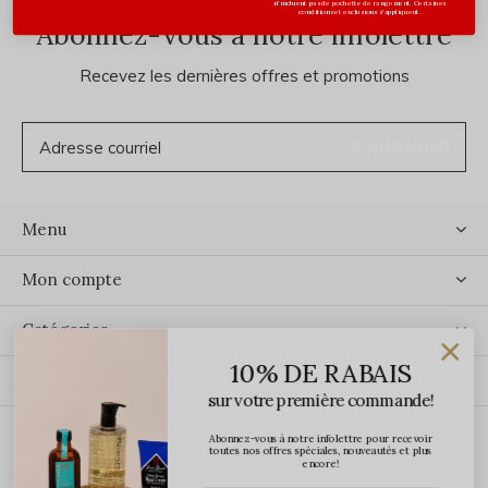
n'incluent pas de pochette de rangement. Certaines
conditions et exclusions s'appliquent.
Abonnez-vous à notre infolettre
Recevez les dernières offres et promotions
S'ABONNER
Menu
Mon compte
Catégories
10% DE RABAIS
Contact
sur votre première commande!
Abonnez-vous à notre infolettre pour recevoir
ÉCRIVEZ-NOUS
toutes nos offres spéciales, nouveautés et plus
encore!