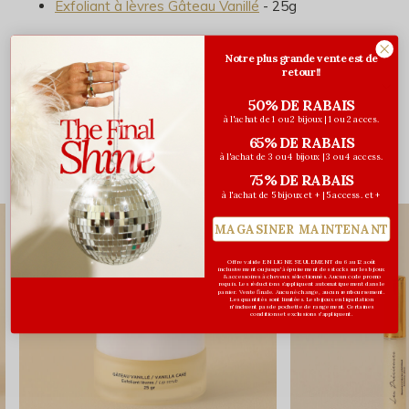
Exfoliant à lèvres Gâteau Vanillé
- 25g
Notre plus grande vente est de
retour!!
Évaluations
50% DE RABAIS
0
/ 5
à l'achat de 1 ou 2 bijoux | 1 ou 2 acces.
65% DE RABAIS
à l'achat de 3 ou 4 bijoux | 3 ou 4 access.
75% DE RABAIS
Vous pourriez aussi aimer...
à l'achat de 5 bijoux et + | 5 access. et +
MAGASINER MAINTENANT
Offre valide EN LIGNE SEULEMENT du 6 au 12 août
inclusivement ou jusqu'à épuisement des stocks sur les bijoux
& accessoires à cheveux sélectionnés. Aucun code promo
requis. Les réductions s’appliquent automatiquement dans le
panier. Vente finale. Aucun échange, aucun remboursement.
Les quantités sont limitées. Les bijoux en liquidation
n'incluent pas de pochette de rangement. Certaines
conditions et exclusions s'appliquent.