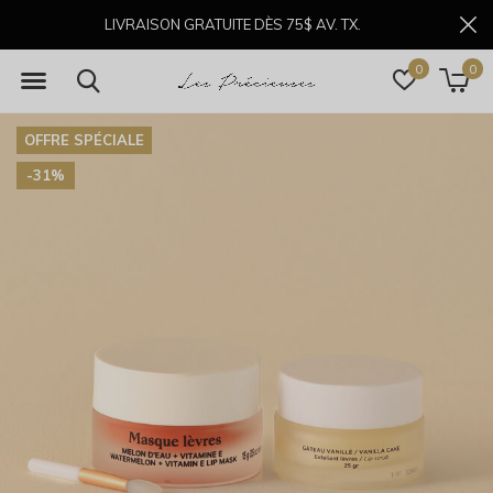
LIVRAISON GRATUITE DÈS 75$ AV. TX.
0
0
OFFRE SPÉCIALE
-31%