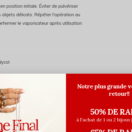
n position initiale. Éviter de pulvériser
s objets délicats. Répéter l'opération au
refermer le vaporisateur après utilisation
lycol
Notre plus grande v
retour!!
50% DE RA
à l'achat de 1 ou 2 bijoux 