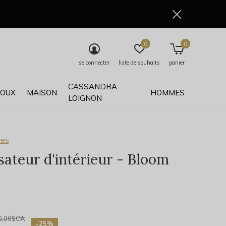
0
0
se connecter
liste de souhaits
panier
CASSANDRA
JOUX
MAISON
HOMMES
LOIGNON
ces
sateur d'intérieur - Bloom
0)
0,00$CA
-25%