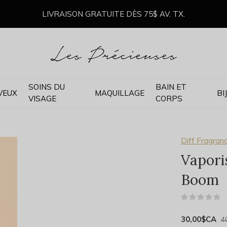
LIVRAISON GRATUITE DÈS 75$ AV. TX.
SOINS DU
BAIN ET
VEUX
MAQUILLAGE
BI
VISAGE
CORPS
Diff Fragran
Vapori
Boom
(
30,00$CA
4