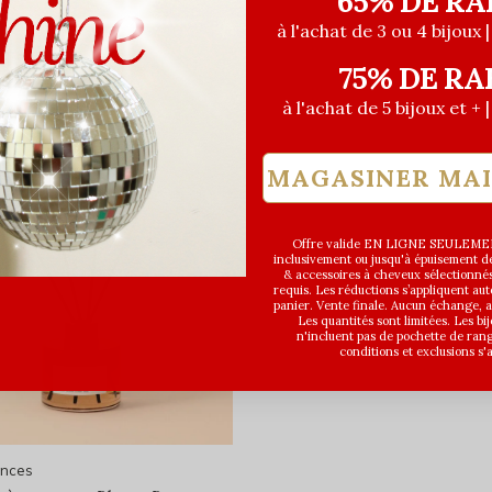
65% DE RA
à l'achat de 3 ou 4 bijoux 
75% DE RA
à l'achat de 5 bijoux et + 
MAGASINER MA
Offre valide EN LIGNE SEULEMEN
inclusivement ou jusqu'à épuisement des
& accessoires à cheveux sélectionné
requis. Les réductions s’appliquent a
panier. Vente finale. Aucun échange,
Les quantités sont limitées. Les bi
n'incluent pas de pochette de ran
conditions et exclusions s'
ances