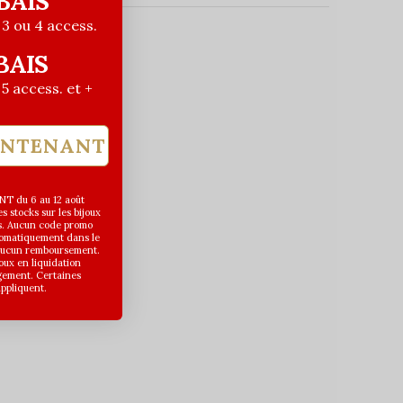
BAIS
| 3 ou 4 access.
BAIS
| 5 access. et +
INTENANT
T du 6 au 12 août
 stocks sur les bijoux
s. Aucun code promo
utomatiquement dans le
 aucun remboursement.
joux en liquidation
gement. Certaines
appliquent.