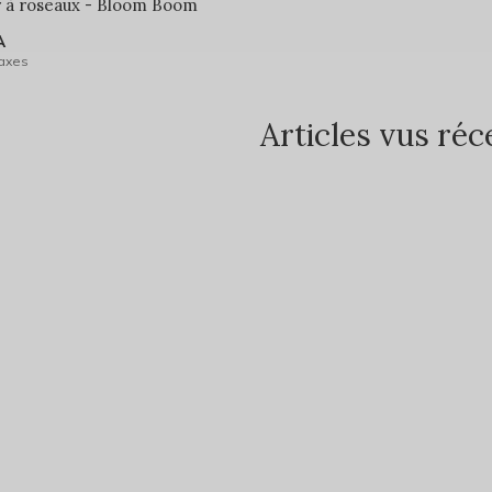
r à roseaux - Bloom Boom
A
taxes
Articles vus r