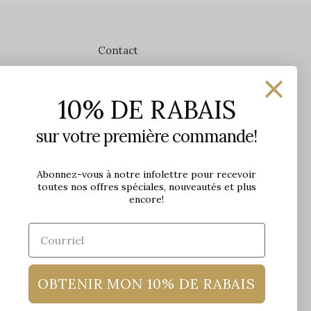
Contact
Les Précieuses
10% DE RABAIS
1650 avenue Jules-Verne, Local 103
G2G 2R1, Québec, Canada
sur votre première commande!
Heures d'ouverture en boutique
Lundi: 9h - 17h
Abonnez-vous à notre infolettre pour recevoir
toutes nos offres spéciales, nouveautés et plus
Mardi: 9h - 17h
encore!
Mercredi: 9h - 18h
Jeudi: 9h - 21h
Vendredi: 9h - 21h
Samedi: 9h à 17h
Dimanche: 10h à 17h
OBTENIR MON 10% DE RABAIS