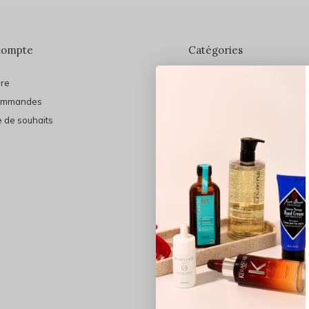
compte
Catégories
ire
En vedette
ommandes
THE FINAL SHINE
e de souhaits
Marques
Cheveux
Soins du visage
Maquillage
Bain et Corps
Bijoux