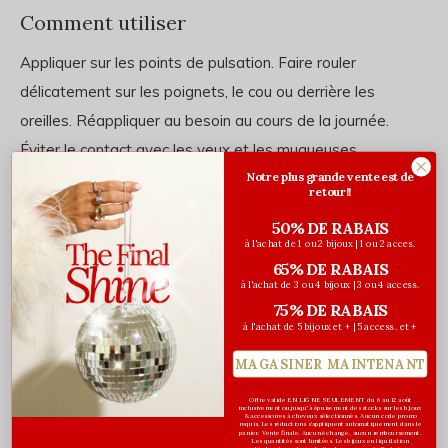
Comment utiliser
Appliquer sur les points de pulsation. Faire rouler
délicatement sur les poignets, le cou ou derrière les
oreilles. Réappliquer au besoin au cours de la journée.
Éviter le contact avec les yeux et les muqueuses.
Notre plus grande vente est de
retour!!
Ingrédients
50% DE RABAIS
à l'achat de 1 ou 2 bijoux | 1 ou 2 acces.
Huile de tournesol bio haute oléique, Huile parfumée
65% DE RABAIS
à l'achat de 3 ou 4 bijoux | 3 ou 4 access.
75% DE RABAIS
à l'achat de 5 bijoux et + | 5 access. et +
Évaluations
MAGASINER MAINTENANT
0
/ 5
Offre valide EN LIGNE SEULEMENT du 6 au 12 août
inclusivement ou jusqu'à épuisement des stocks sur les bijoux
& accessoires à cheveux sélectionnés. Aucun code promo
requis. Les réductions s’appliquent automatiquement dans le
panier. Vente finale. Aucun échange, aucun remboursement.
Vous pourriez aussi aimer...
Les quantités sont limitées. Les bijoux en liquidation