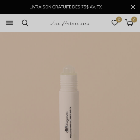
LIVRAISON GRATUITE DÈS 75$ AV. TX.
0
0