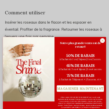
Comment utiliser
Insérer les roseaux dans le flacon et les espacer en
éventail. Profiter de la fragrance. Retourner les roseaux à
l’envers une fois par semaine.
Notre plus grande vente est de
retour!!
Ingrédients
50% DE RABAIS
à l'achat de 1 ou 2 bijoux | 1 ou 2 acces.
Dipropylène glycol, Huile parfumée, Isopolysorbate
65% DE RABAIS
à l'achat de 3 ou 4 bijoux | 3 ou 4 access.
75% DE RABAIS
à l'achat de 5 bijoux et + | 5 access. et +
Évaluations
MAGASINER MAINTENANT
0
/ 5
Offre valide EN LIGNE SEULEMENT du 6 au 12 août
inclusivement ou jusqu'à épuisement des stocks sur les bijoux
& accessoires à cheveux sélectionnés. Aucun code promo
requis. Les réductions s’appliquent automatiquement dans le
panier. Vente finale. Aucun échange, aucun remboursement.
Vous pourriez aussi aimer...
Les quantités sont limitées. Les bijoux en liquidation