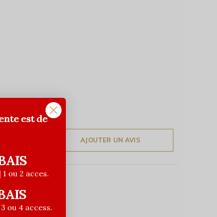
ente est de
AJOUTER UN AVIS
BAIS
| 1 ou 2 acces.
BAIS
| 3 ou 4 access.