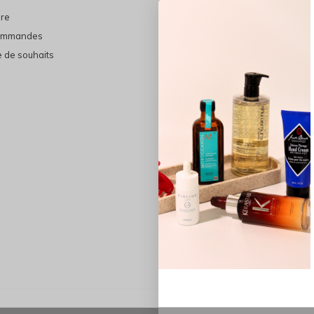
ire
En vedette
ommandes
THE FINAL SHINE
e de souhaits
Marques
Cheveux
Soins du visage
Maquillage
Bain et Corps
Bijoux