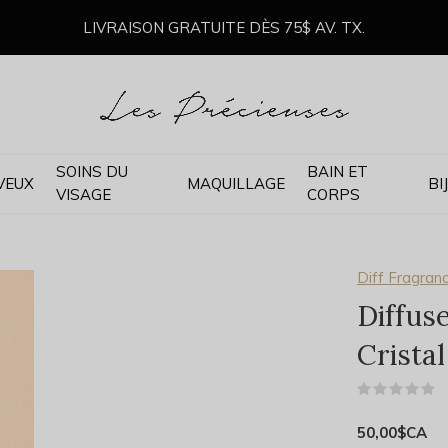
LIVRAISON GRATUITE DÈS 75$ AV. TX.
SOINS DU
BAIN ET
VEUX
MAQUILLAGE
BI
VISAGE
CORPS
Diff Fragran
Diffus
Cristal
(
50,00$CA