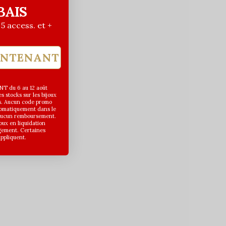
BAIS
| 5 access. et +
INTENANT
T du 6 au 12 août
 stocks sur les bijoux
s. Aucun code promo
utomatiquement dans le
 aucun remboursement.
joux en liquidation
gement. Certaines
appliquent.