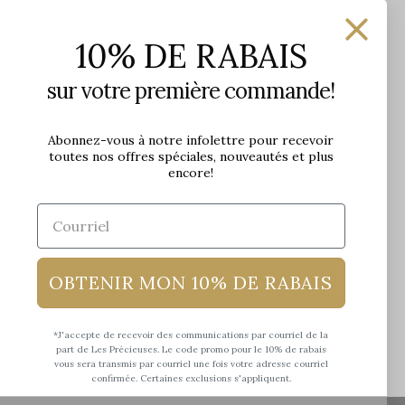
Les Précieuses
10% DE RABAIS
1650 avenue Jules-Verne, Local 103
G2G 2R1, Québec, Canada
sur votre première commande!
Heures d'ouverture en boutique
Lundi: 9h - 17h
Abonnez-vous à notre infolettre pour recevoir
toutes nos offres spéciales, nouveautés et plus
Mardi: 9h - 17h
encore!
Mercredi: 9h - 18h
Jeudi: 9h - 21h
Vendredi: 9h - 21h
Samedi: 9h à 17h
Dimanche: 10h à 17h
OBTENIR MON 10% DE RABAIS
*J'accepte de recevoir des communications par courriel de la
part de Les Précieuses. Le code promo pour le 10% de rabais
vous sera transmis par courriel une fois votre adresse courriel
confirmée. Certaines exclusions s'appliquent.