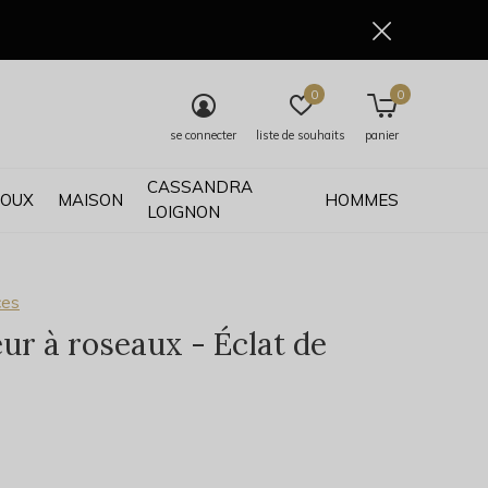
0
0
se connecter
liste de souhaits
panier
CASSANDRA
JOUX
MAISON
HOMMES
LOIGNON
ces
eur à roseaux - Éclat de
0)