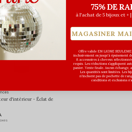
75% DE RA
à l'achat de 5 bijoux et + 
MAGASINER MA
Offre valide EN LIGNE SEULEMEN
inclusivement ou jusqu'à épuisement des
& accessoires à cheveux sélectionné
requis. Les réductions s’appliquent a
panier. Vente finale. Aucun échange,
Les quantités sont limitées. Les bi
n'incluent pas de pochette de ran
conditions et exclusions s'
ances
eur d'intérieur - Éclat de
A
taxes