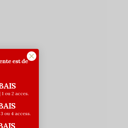
ente est de
BAIS
| 1 ou 2 acces.
BAIS
| 3 ou 4 access.
BAIS