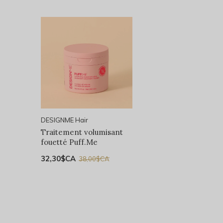
DESIGNME Hair
Traitement volumisant
fouetté Puff.Me
32,30$CA
38,00$CA