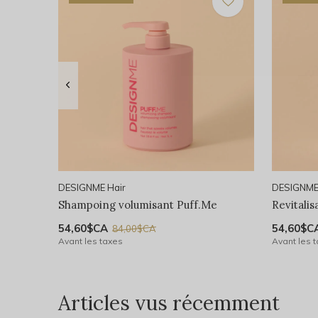
DESIGNME Hair
DESIGNME
Shampoing volumisant Puff.Me
Revitali
54,60$CA
54,60$C
84,00$CA
Avant les taxes
Avant les 
Articles vus récemment