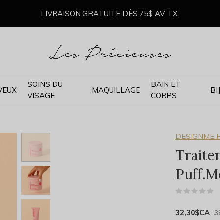
LIVRAISON GRATUITE DÈS 75$ AV. TX.
SOINS DU
BAIN ET
VEUX
MAQUILLAGE
BI
VISAGE
CORPS
DESIGNME H
Traite
Puff.M
(
32,30$CA
3