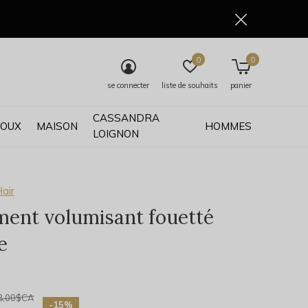
0
0
se connecter
liste de souhaits
panier
CASSANDRA
JOUX
MAISON
HOMMES
LOIGNON
air
ment volumisant fouetté
e
0)
8,00$CA
-15%