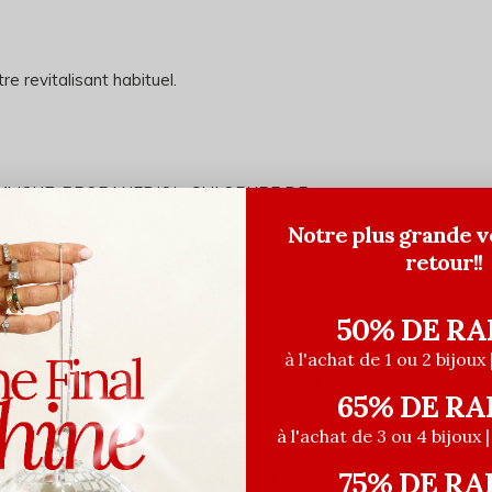
e revitalisant habituel.
YLIQUE, PROPANEDIOL, CHLORURE DE
IMONIUM, STÉARAMIDOPROPYL
Notre plus grande v
AURATE D’ISOAMYLE, HYALURONATE DE
retour!!
URRE DE BUTYROSPERMUM PARKII,
D’HYDROXYPROPYLAMMONIUM,
50% DE RA
DANSONIA DIGITATA HYDROLYSÉES,
à l'achat de 1 ou 2 bijoux 
MONIUM, GLYCÉRINE, EXTRAIT DE TIGE
65% DE RA
E DE ROSMARINUS OFFICINALIS,
à l'achat de 3 ou 4 bijoux 
ONOSTOC/RADIS, COPOLYMÈRE D’HUILE
75% DE RA
TOCOPHÉROL, BENZOATE DE SODIUM,