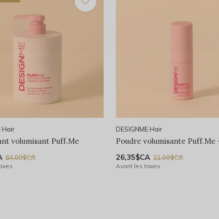
 Hair
DESIGNME Hair
sant volumisant Puff.Me
Poudre volumisante Puff.Me -
A
26,35$CA
84,00$CA
31,00$CA
taxes
Avant les taxes