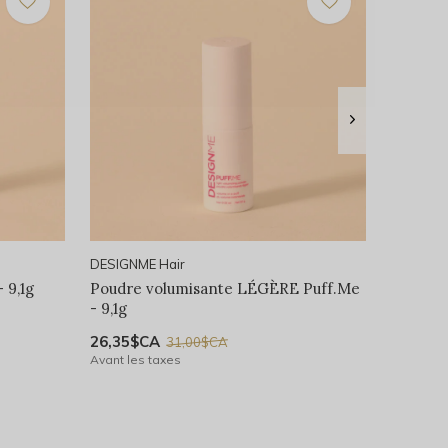
DESIGNME Hair
 9,1g
Poudre volumisante LÉGÈRE Puff.Me
- 9,1g
26,35$CA
31,00$CA
Avant les taxes