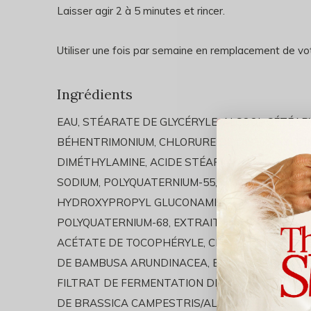
Laisser agir 2 à 5 minutes et rincer.
Utiliser une fois par semaine en remplacement de votr
Ingrédients
EAU, STÉARATE DE GLYCÉRYLE, ALCOOL CÉTÉAR
BÉHENTRIMONIUM, CHLORURE DE DISTÉARYLD
DIMÉTHYLAMINE, ACIDE STÉARIQUE, PARFUM, L
SODIUM, POLYQUATERNIUM-55, PANTHÉNOL, BE
HYDROXYPROPYL GLUCONAMIDE, GLUCONATE 
POLYQUATERNIUM-68, EXTRAIT DE GRAINES D’A
ACÉTATE DE TOCOPHÉRYLE, CHLORURE DE CÉTRI
DE BAMBUSA ARUNDINACEA, EXTRAIT DE FEUILL
FILTRAT DE FERMENTATION DE RACINE DE LEUC
DE BRASSICA CAMPESTRIS/ALEURITES FORDII, 