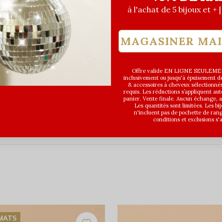
E, ÉTHYLHEXYLGLYCÉRINE,
à l'achat de 5 bijoux et + 
MAGASINER MA
Offre valide EN LIGNE SEULEMEN
inclusivement ou jusqu'à épuisement des
& accessoires à cheveux sélectionné
requis. Les réductions s’appliquent a
panier. Vente finale. Aucun échange,
Les quantités sont limitées. Les bi
n'incluent pas de pochette de ran
conditions et exclusions s'
RMATS