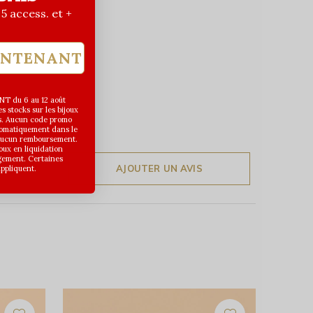
| 5 access. et +
INTENANT
T du 6 au 12 août
 stocks sur les bijoux
s. Aucun code promo
utomatiquement dans le
 aucun remboursement.
joux en liquidation
gement. Certaines
AJOUTER UN AVIS
appliquent.