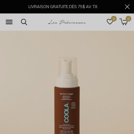
LIVRAISON GRATUITE DÈS 75$ AV. TX.
0
0