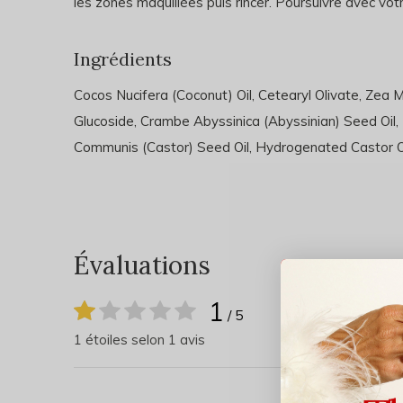
les zones maquillées puis rincer. Poursuivre avec votr
Ingrédients
Cocos Nucifera (Coconut) Oil, Cetearyl Olivate, Zea M
Glucoside, Crambe Abyssinica (Abyssinian) Seed Oil, E
Communis (Castor) Seed Oil, Hydrogenated Castor Oi
Évaluations
1
/ 5
1 étoiles selon 1 avis