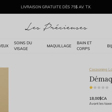
LIVRAISON GRATUITE DÈS 75$ AV. TX.
SOINS DU
BAIN ET
VEUX
MAQUILLAGE
BI
VISAGE
CORPS
Cocooning L
Démaqu
(
18,00$CA
Avant les taxe