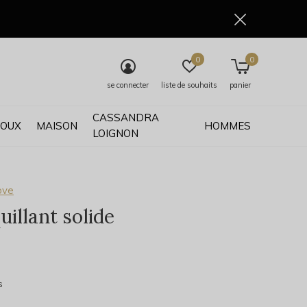
0
0
se connecter
liste de souhaits
panier
CASSANDRA
JOUX
MAISON
HOMMES
LOIGNON
ove
illant solide
1)
s