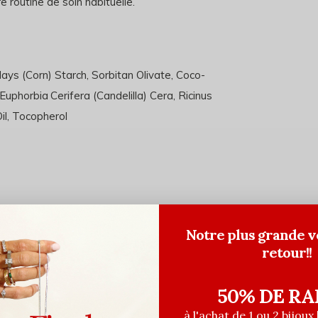
e routine de soin habituelle.
ays (Corn) Starch, Sorbitan Olivate, Coco-
uphorbia Cerifera (Candelilla) Cera, Ricinus
l, Tocopherol
Notre plus grande v
retour!!
50% DE RA
à l'achat de 1 ou 2 bijoux 