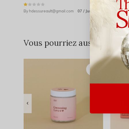
By
hdessureault@gmail.com
07 / Jun / 2023
Vous pourriez aussi aimer...