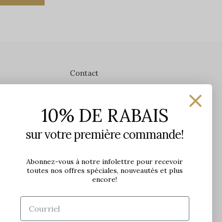
Contact
Les Précieuses
10% DE RABAIS
1650 avenue Jules-Verne, Local 103
G2G 2R1, Québec, Canada
sur votre première commande!
Heures d'ouverture en boutique
Lundi: 9h - 17h
Abonnez-vous à notre infolettre pour recevoir
toutes nos offres spéciales, nouveautés et plus
Mardi: 9h - 17h
encore!
Mercredi: 9h - 18h
Jeudi: 9h - 21h
Vendredi: 9h - 21h
Samedi: 9h à 17h