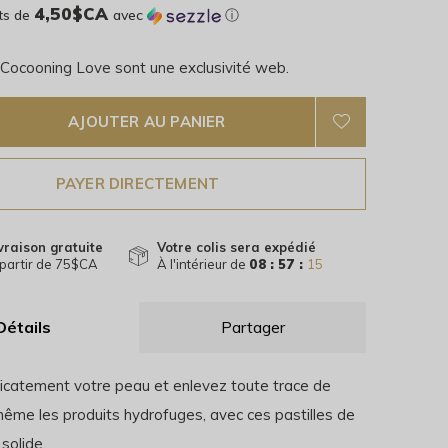
4,50$CA
ts de
avec
ⓘ
 Cocooning Love sont une exclusivité web.
AJOUTER AU PANIER
PAYER DIRECTEMENT
vraison gratuite
Votre colis sera expédié
partir de 75$CA
À l'intérieur de
08 : 57 :
14
Détails
Partager
icatement votre peau et enlevez toute trace de
même les produits hydrofuges, avec ces pastilles de
solide.