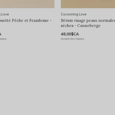
 Love
Cocooning Love
ouetté Pêche et Framboise -
Sérum visage peaux normales
sèches - Canneberge
A
48,00$CA
taxes
Avant les taxes