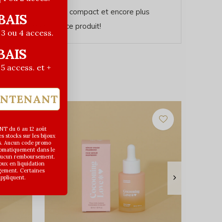
la main beaucoup trop compact et encore plus
BAIS
alheureusement pas ce produit!
| 3 ou 4 access.
BAIS
| 5 access. et +
INTENANT
T du 6 au 12 août
 stocks sur les bijoux
s. Aucun code promo
utomatiquement dans le
 aucun remboursement.
joux en liquidation
gement. Certaines
appliquent.