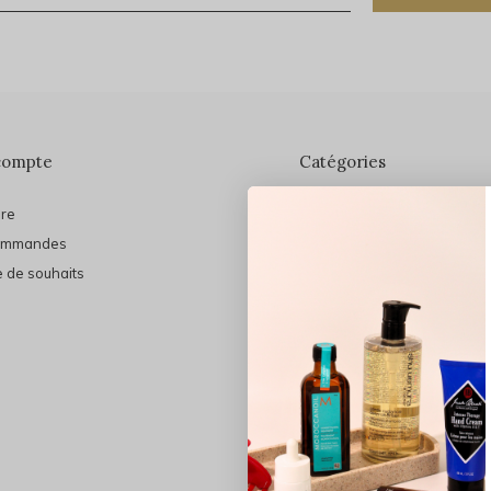
compte
Catégories
ire
En vedette
ommandes
THE FINAL SHINE
e de souhaits
Marques
Cheveux
Soins du visage
Maquillage
Bain et Corps
Bijoux