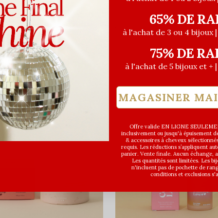
Déçue du produit car très difficile à faire fondre dans 
65% DE RA
difficile à appliquer sur le visage. Je ne recommande m
à l'achat de 3 ou 4 bijoux 
75% DE RA
à l'achat de 5 bijoux et + 
MAGASINER MA
Offre valide EN LIGNE SEULEMEN
inclusivement ou jusqu'à épuisement des
& accessoires à cheveux sélectionné
requis. Les réductions s’appliquent a
panier. Vente finale. Aucun échange,
Les quantités sont limitées. Les bi
n'incluent pas de pochette de ran
conditions et exclusions s'