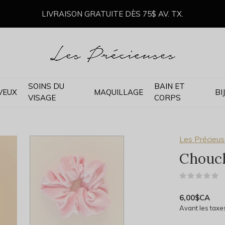
LIVRAISON GRATUITE DÈS 75$ AV. TX.
SOINS DU
BAIN ET
VEUX
MAQUILLAGE
BI
VISAGE
CORPS
Les Précieu
Chouch
(
6,00$CA
Avant les taxe