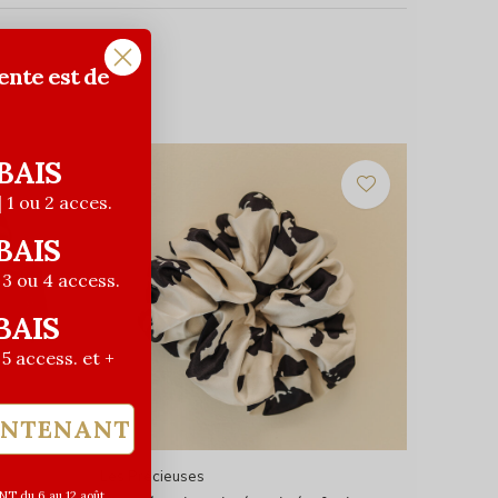
ente est de
BAIS
| 1 ou 2 acces.
BAIS
| 3 ou 4 access.
BAIS
| 5 access. et +
INTENANT
Les Précieuses
T du 6 au 12 août