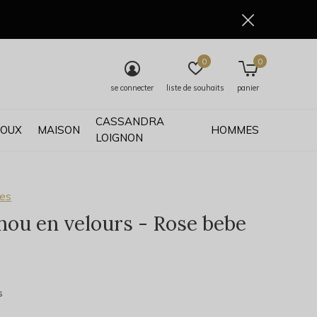
0
0
se connecter
liste de souhaits
panier
CASSANDRA
JOUX
MAISON
HOMMES
LOIGNON
ses
ou en velours - Rose bebe
0)
s