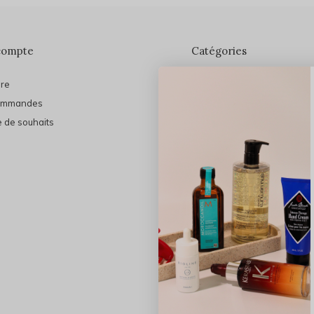
compte
Catégories
ire
En vedette
ommandes
THE FINAL SHINE
e de souhaits
Marques
Cheveux
Soins du visage
Maquillage
Bain et Corps
Bijoux