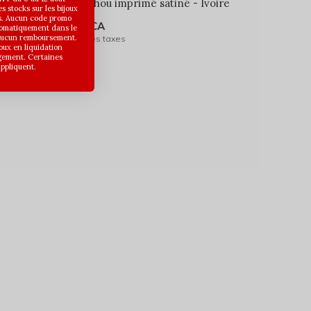
oise
Chouchou imprimé satiné - Ivoire
 stocks sur les bijoux
s. Aucun code promo
6,00$CA
utomatiquement dans le
 aucun remboursement.
Avant les taxes
joux en liquidation
gement. Certaines
appliquent.