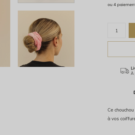
ou 4 paiemen
Li
À 
Ce chouchou e
à vos coiffur