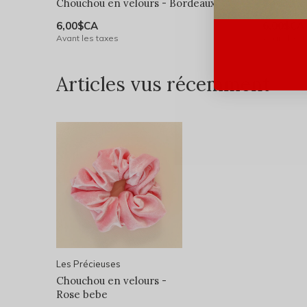
Chouchou en velours - Bordeaux
Chouchou
6,00$CA
6,00$CA
Avant les taxes
Avant les 
Articles vus récemment
Les Précieuses
Chouchou en velours -
Rose bebe