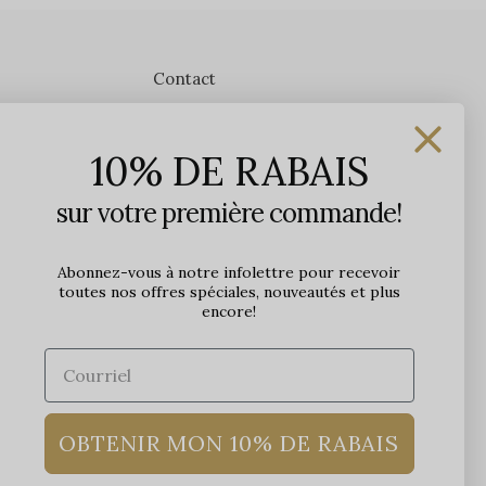
Contact
Les Précieuses
10% DE RABAIS
1650 avenue Jules-Verne, Local 103
G2G 2R1, Québec, Canada
sur votre première commande!
Heures d'ouverture en boutique
Lundi: 9h - 17h
Abonnez-vous à notre infolettre pour recevoir
toutes nos offres spéciales, nouveautés et plus
Mardi: 9h - 17h
encore!
Mercredi: 9h - 18h
Jeudi: 9h - 21h
Vendredi: 9h - 21h
Samedi: 9h à 17h
Dimanche: 10h à 17h
OBTENIR MON 10% DE RABAIS