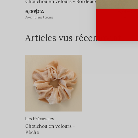
Chouchou en velours - Bordeaux
Chouchou
6,00$CA
6,00$CA
Avant les taxes
Avant les 
Articles vus récemment
Les Précieuses
Chouchou en velours -
Pêche