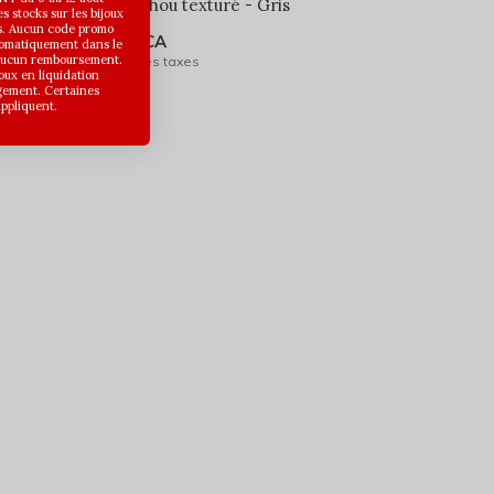
 perlé
Chouchou texturé - Gris
 stocks sur les bijoux
s. Aucun code promo
6,00$CA
utomatiquement dans le
 aucun remboursement.
Avant les taxes
joux en liquidation
gement. Certaines
appliquent.