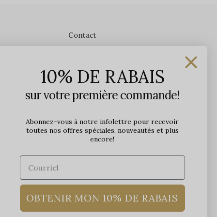
Contact
Les Précieuses
10% DE RABAIS
1650 avenue Jules-Verne, Local 103
G2G 2R1, Québec, Canada
sur votre première commande!
Heures d'ouverture en boutique
Lundi: 9h - 17h
Abonnez-vous à notre infolettre pour recevoir
toutes nos offres spéciales, nouveautés et plus
Mardi: 9h - 17h
encore!
Mercredi: 9h - 18h
Jeudi: 9h - 21h
Vendredi: 9h - 21h
Samedi: 9h à 17h
Dimanche: 10h à 17h
OBTENIR MON 10% DE RABAIS