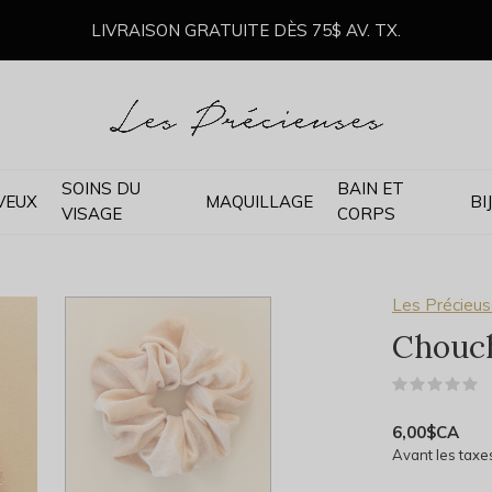
LIVRAISON GRATUITE DÈS 75$ AV. TX.
SOINS DU
BAIN ET
VEUX
MAQUILLAGE
BI
VISAGE
CORPS
Les Précieu
Chouch
(
6,00$CA
Avant les taxe