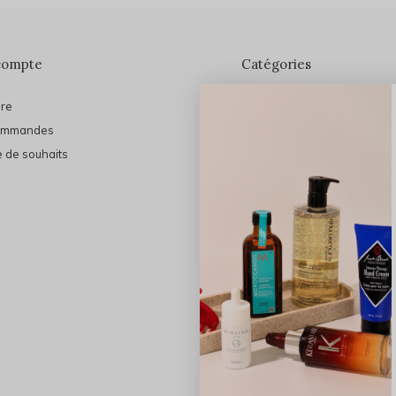
compte
Catégories
ire
En vedette
ommandes
THE FINAL SHINE
e de souhaits
Marques
Cheveux
Soins du visage
Maquillage
Bain et Corps
Bijoux