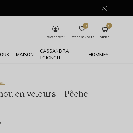
0
0
se connecter
liste de souhaits
panier
CASSANDRA
JOUX
MAISON
HOMMES
LOIGNON
ses
ou en velours - Pêche
0)
s