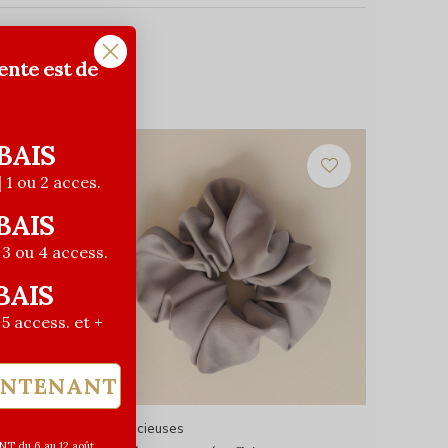
ente est de
BAIS
| 1 ou 2 acces.
BAIS
| 3 ou 4 access.
BAIS
| 5 access. et +
INTENANT
Les Précieuses
T du 6 au 12 août