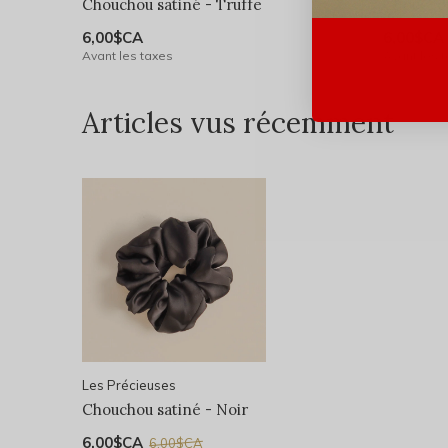
Chouchou satiné - Truffe
Chouchou
6,00$CA
6,00$CA
Avant les taxes
Avant les 
Articles vus récemment
Les Précieuses
Chouchou satiné - Noir
6,00$CA
6,00$CA