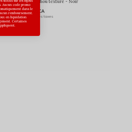
 stocks sur les bijoux
Chouchou texturé - Noir
s. Aucun code promo
utomatiquement dans le
6,00$CA
 aucun remboursement.
Avant les taxes
joux en liquidation
gement. Certaines
appliquent.