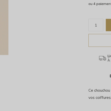
ou 4 paiemen
Li
À 
Ce chouchou 
vos coiffure