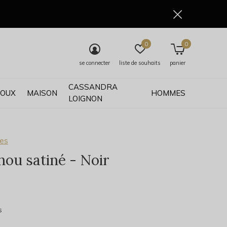
0
0
se connecter
liste de souhaits
panier
CASSANDRA
JOUX
MAISON
HOMMES
LOIGNON
ses
ou satiné - Noir
0)
s