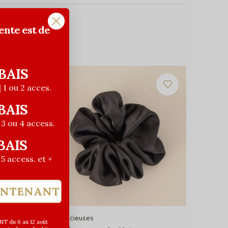
ente est de
BAIS
| 1 ou 2 acces.
BAIS
| 3 ou 4 access.
BAIS
| 5 access. et +
INTENANT
Les Précieuses
T du 6 au 12 août