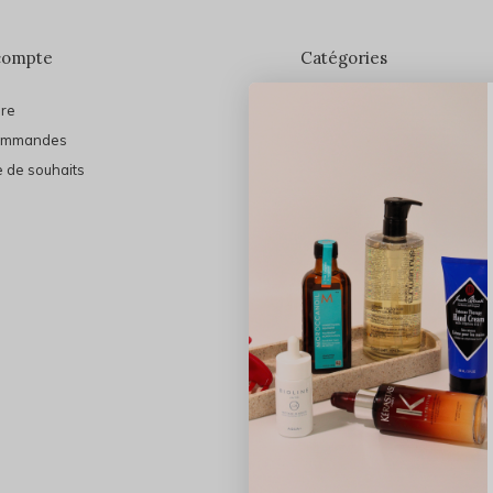
compte
Catégories
ire
En vedette
ommandes
THE FINAL SHINE
e de souhaits
Marques
Cheveux
Soins du visage
Maquillage
Bain et Corps
Bijoux