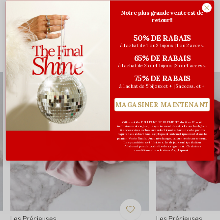
Évaluations
Notre plus grande vente est de
retour!!
0
/ 5
50% DE RABAIS
à l'achat de 1 ou 2 bijoux | 1 ou 2 acces.
65% DE RABAIS
Vous pourriez aussi aimer...
à l'achat de 3 ou 4 bijoux | 3 ou 4 access.
75% DE RABAIS
à l'achat de 5 bijoux et + | 5 access. et +
MAGASINER MAINTENANT
Offre valide EN LIGNE SEULEMENT du 6 au 12 août
inclusivement ou jusqu'à épuisement des stocks sur les bijoux
& accessoires à cheveux sélectionnés. Aucun code promo
requis. Les réductions s’appliquent automatiquement dans le
panier. Vente finale. Aucun échange, aucun remboursement.
Les quantités sont limitées. Les bijoux en liquidation
n'incluent pas de pochette de rangement. Certaines
conditions et exclusions s'appliquent.
Les Précieuses
Les Précieuses