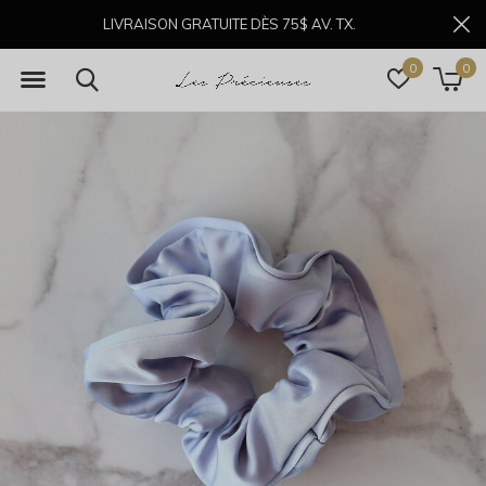
LIVRAISON GRATUITE DÈS 75$ AV. TX.
0
0