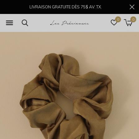
LIVRAISON GRATUITE DÈS 75$ AV. TX.
0
0