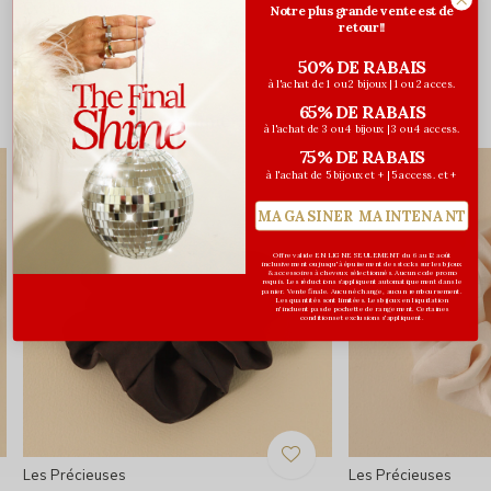
Évaluations
Notre plus grande vente est de
retour!!
0
/ 5
50% DE RABAIS
à l'achat de 1 ou 2 bijoux | 1 ou 2 acces.
65% DE RABAIS
Vous pourriez aussi aimer...
à l'achat de 3 ou 4 bijoux | 3 ou 4 access.
75% DE RABAIS
à l'achat de 5 bijoux et + | 5 access. et +
MAGASINER MAINTENANT
Offre valide EN LIGNE SEULEMENT du 6 au 12 août
inclusivement ou jusqu'à épuisement des stocks sur les bijoux
& accessoires à cheveux sélectionnés. Aucun code promo
requis. Les réductions s’appliquent automatiquement dans le
panier. Vente finale. Aucun échange, aucun remboursement.
Les quantités sont limitées. Les bijoux en liquidation
n'incluent pas de pochette de rangement. Certaines
conditions et exclusions s'appliquent.
Les Précieuses
Les Précieuses