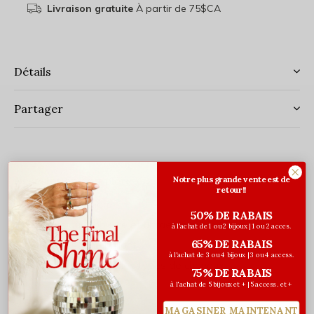
Livraison gratuite
À partir de 75$CA
Détails
Partager
Notre plus grande vente est de
Description complète
retour!!
Taille régulière
50% DE RABAIS
Élastique robuste et ultraextensible
à l'achat de 1 ou 2 bijoux | 1 ou 2 acces.
65% DE RABAIS
Tissu satiné brillant
à l'achat de 3 ou 4 bijoux | 3 ou 4 access.
Convient à tous les types de cheveux
75% DE RABAIS
à l'achat de 5 bijoux et + | 5 access. et +
MAGASINER MAINTENANT