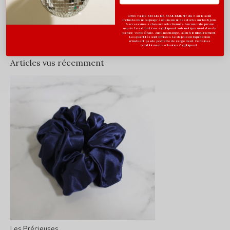
Évaluations
Offre valide EN LIGNE SEULEMENT du 6 au 12 août
inclusivement ou jusqu'à épuisement des stocks sur les bijoux
0
& accessoires à cheveux sélectionnés. Aucun code promo
/ 5
requis. Les réductions s’appliquent automatiquement dans le
panier. Vente finale. Aucun échange, aucun remboursement.
Les quantités sont limitées. Les bijoux en liquidation
n'incluent pas de pochette de rangement. Certaines
conditions et exclusions s'appliquent.
Articles vus récemment
Les Précieuses