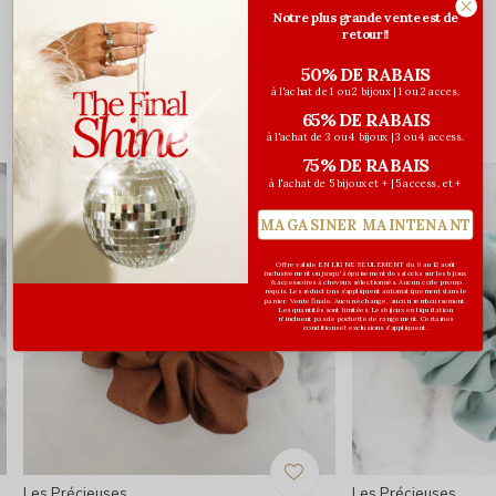
Notre plus grande vente est de
Évaluations
retour!!
0
/ 5
50% DE RABAIS
à l'achat de 1 ou 2 bijoux | 1 ou 2 acces.
65% DE RABAIS
Vous pourriez aussi aimer...
à l'achat de 3 ou 4 bijoux | 3 ou 4 access.
75% DE RABAIS
à l'achat de 5 bijoux et + | 5 access. et +
MAGASINER MAINTENANT
Offre valide EN LIGNE SEULEMENT du 6 au 12 août
inclusivement ou jusqu'à épuisement des stocks sur les bijoux
& accessoires à cheveux sélectionnés. Aucun code promo
requis. Les réductions s’appliquent automatiquement dans le
panier. Vente finale. Aucun échange, aucun remboursement.
Les quantités sont limitées. Les bijoux en liquidation
n'incluent pas de pochette de rangement. Certaines
conditions et exclusions s'appliquent.
Les Précieuses
Les Précieuses