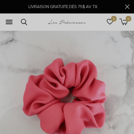
LIVRAISON GRATUITE DÈS 75$ AV. TX.
0
0