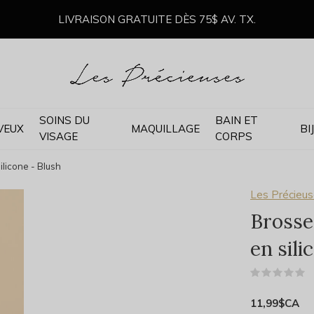
LIVRAISON GRATUITE DÈS 75$ AV. TX.
SOINS DU
BAIN ET
VEUX
MAQUILLAGE
BI
VISAGE
CORPS
ilicone - Blush
Les Précieu
Brosse 
en sili
(
11,99$CA