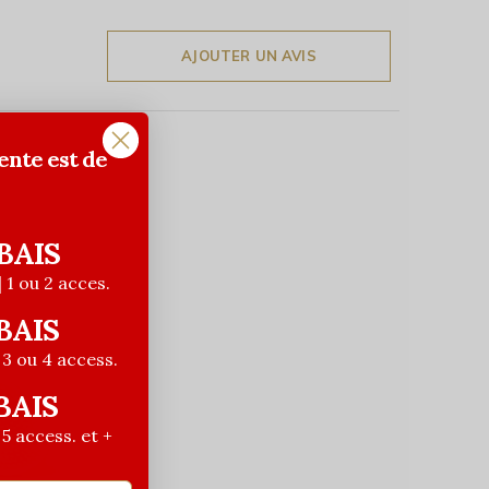
AJOUTER UN AVIS
ente est de
BAIS
| 1 ou 2 acces.
BAIS
| 3 ou 4 access.
BAIS
| 5 access. et +