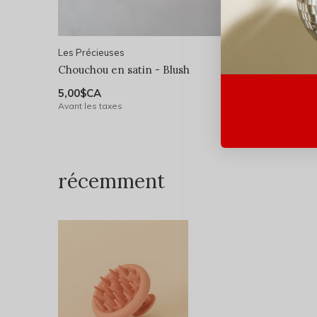
Les Précieuses
Les Préci
Chouchou en satin - Blush
Brosse ca
5,00$CA
9,99$CA
Avant les taxes
Avant les 
récemment