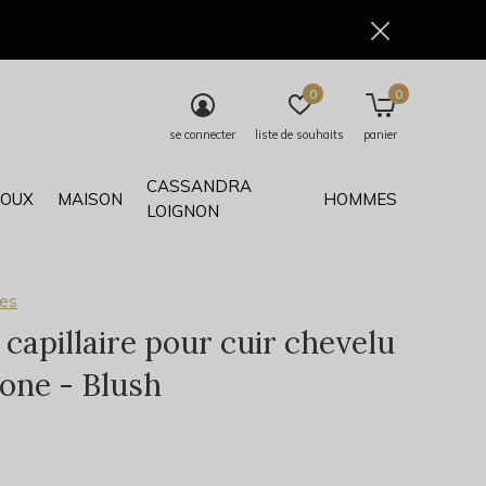
0
0
se connecter
liste de souhaits
panier
CASSANDRA
JOUX
MAISON
HOMMES
LOIGNON
ses
capillaire pour cuir chevelu
cone - Blush
0)