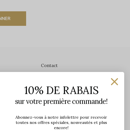
NNER
Contact
Les Précieuses
10% DE RABAIS
1650 avenue Jules-Verne, Local 103
G2G 2R1, Québec, Canada
sur votre première commande!
Heures d'ouverture en boutique
Lundi: 9h - 17h
Abonnez-vous à notre infolettre pour recevoir
toutes nos offres spéciales, nouveautés et plus
Mardi: 9h - 17h
encore!