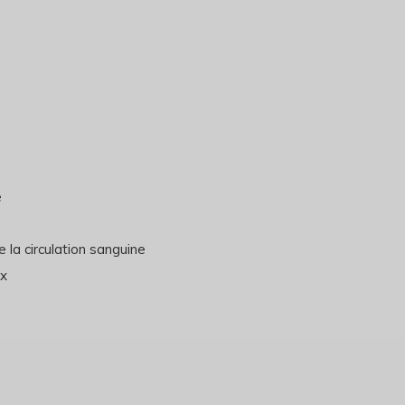
e
e la circulation sanguine
ux