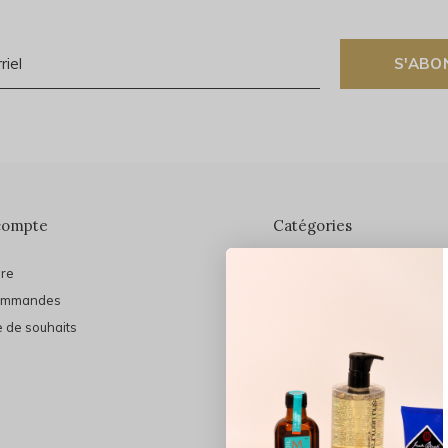
S'ABO
compte
Catégories
ire
En vedette
ommandes
THE FINAL SHINE
e de souhaits
Marques
Cheveux
Soins du visage
Maquillage
Bain et Corps