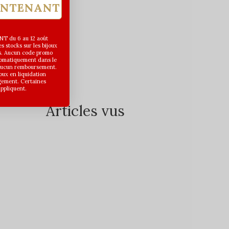
INTENANT
T du 6 au 12 août
 stocks sur les bijoux
s. Aucun code promo
utomatiquement dans le
 aucun remboursement.
joux en liquidation
gement. Certaines
appliquent.
Articles vus