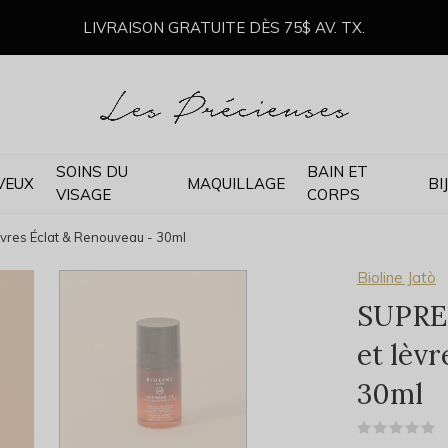
LIVRAISON GRATUITE DÈS 75$ AV. TX.
SOINS DU
BAIN ET
VEUX
MAQUILLAGE
BI
VISAGE
CORPS
vres Éclat & Renouveau - 30ml
Bioline Jatò
SUPREM
et lèv
30ml
(