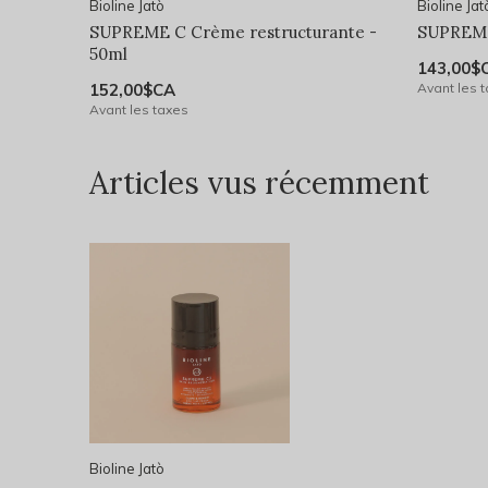
Bioline Jatò
Bioline Jat
SUPREME C Crème restructurante -
SUPREME
50ml
143,00$
152,00$CA
Avant les 
Avant les taxes
Articles vus récemment
Bioline Jatò