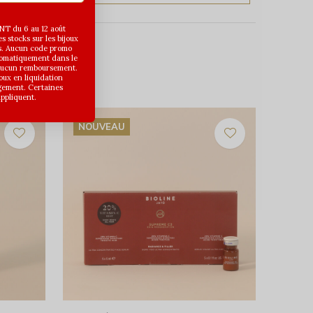
T du 6 au 12 août
 stocks sur les bijoux
s. Aucun code promo
utomatiquement dans le
 aucun remboursement.
joux en liquidation
gement. Certaines
appliquent.
NOUVEAU