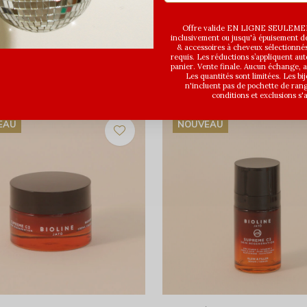
Offre valide EN LIGNE SEULEMEN
inclusivement ou jusqu'à épuisement des
& accessoires à cheveux sélectionné
requis. Les réductions s’appliquent a
panier. Vente finale. Aucun échange,
Les quantités sont limitées. Les bi
n'incluent pas de pochette de ran
conditions et exclusions s'
EAU
NOUVEAU