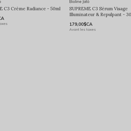
ò
Bioline Jatò
 C3 Crème Radiance - 50ml
SUPREME C3 Sérum Visage
Illuminateur & Repulpant - 3
CA
taxes
179,00$CA
Avant les taxes