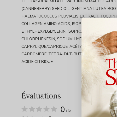
TETRAISOPALMITATE, VACCINIUM MACROCARPO
(CANNEBERRY) SEED OIL, GENTIANA LUTEA ROOT
HAEMATOCOCCUS PLUVIALIS EXTRACT, TOCOPH
COLLAGEN AMINO ACIDS, ISOPROPYL MYRISTATE
ETHYLHEXYLGLYCERIN, ISOPROPYL PALMITATE,
CHLORPHENESIN, SODIUM HYDROXIDE, TOCOPHE
CAPRYLIQUE/CAPRIQUE, ACÉTATE BUTYRATE DE
CARBOMÈRE, TÉTRA-DI-T-BUTYL HYDROXYHYD
ACIDE CITRIQUE.
Évaluations
0
/ 5