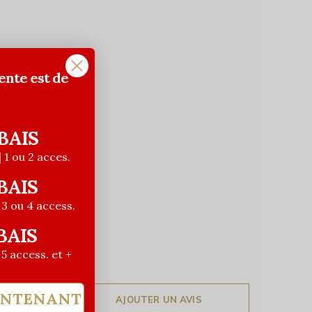
ente est de
BAIS
| 1 ou 2 acces.
BAIS
| 3 ou 4 access.
BAIS
| 5 access. et +
INTENANT
AJOUTER UN AVIS