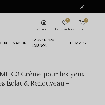
0
0
se connecter
liste de souhaits
panier
CASSANDRA
JOUX
MAISON
HOMMES
LOIGNON
E C3 Crème pour les yeux
res Éclat & Renouveau -
0)