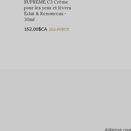
SUPREME C3 Crème
pour les yeux et lèvres
Éclat & Renouveau -
30ml
152,00$CA
152,00$CA