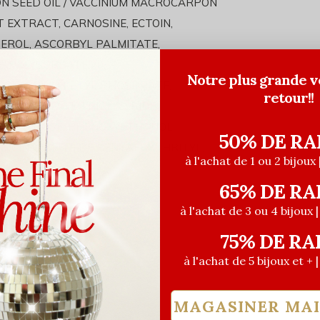
N SEED OIL / VACCINIUM MACROCARPON
 EXTRACT, CARNOSINE, ECTOIN,
EROL, ASCORBYL PALMITATE,
, POLYSORBATE 20,
Notre plus grande v
 POTASSIUM CETYL PHOSPHATE,
retour!!
RYL ACETATE TRIGLYCÉRIDE
 CELLULOSE, PHÉNOXYÉTHANOL,
50% DE RA
ROCINNAMATE DE PENTAÉRYTHRITYL,
à l'achat de 1 ou 2 bijoux 
65% DE RA
à l'achat de 3 ou 4 bijoux 
75% DE RA
à l'achat de 5 bijoux et + 
MAGASINER MA