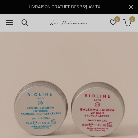
LIVRAISON GRATUITE DÈS 75$ AV. TX.
0
0