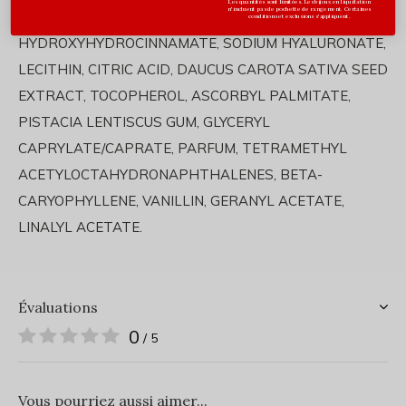
Les quantités sont limitées. Les bijoux en liquidation
n'incluent pas de pochette de rangement. Certaines
PENTAERYTHRITYL TETRA-DI-t-BUTYL
conditions et exclusions s'appliquent.
HYDROXYHYDROCINNAMATE, SODIUM HYALURONATE,
LECITHIN, CITRIC ACID, DAUCUS CAROTA SATIVA SEED
EXTRACT, TOCOPHEROL, ASCORBYL PALMITATE,
PISTACIA LENTISCUS GUM, GLYCERYL
CAPRYLATE/CAPRATE, PARFUM, TETRAMETHYL
ACETYLOCTAHYDRONAPHTHALENES, BETA-
CARYOPHYLLENE, VANILLIN, GERANYL ACETATE,
LINALYL ACETATE.
Évaluations
0
/ 5
Vous pourriez aussi aimer...