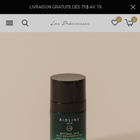
LIVRAISON GRATUITE DÈS 75$ AV. TX.
0
0