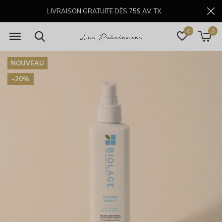
LIVRAISON GRATUITE DÈS 75$ AV. TX.
0
0
NOUVEAU
-20%