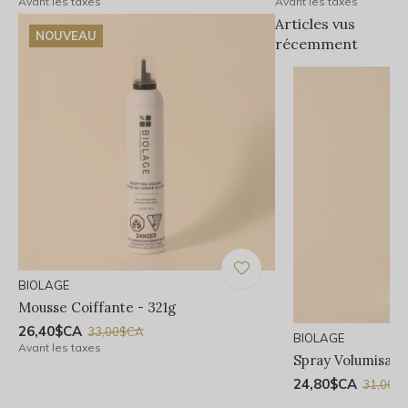
Avant les taxes
Avant les taxes
Articles vus
NOUVEAU
récemment
BIOLAGE
Mousse Coiffante - 321g
26,40$CA
33,00$CA
BIOLAGE
Avant les taxes
Spray Volumisant
24,80$CA
31,00$