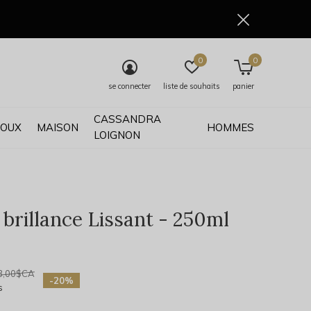
0
0
se connecter
liste de souhaits
panier
CASSANDRA
JOUX
MAISON
HOMMES
LOIGNON
 brillance Lissant - 250ml
0)
3,00$CA
-20%
s