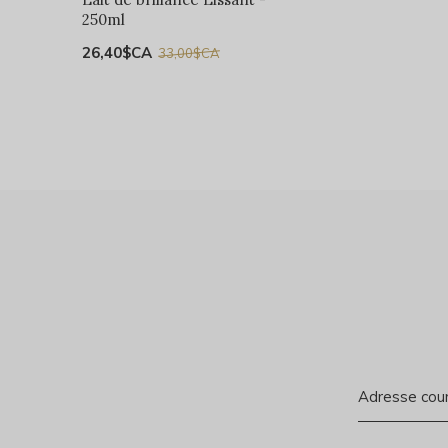
250ml
26,40$CA
33,00$CA