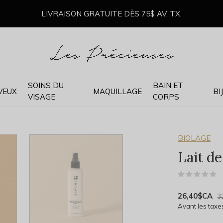
LIVRAISON GRATUITE DÈS 75$ AV. TX.
SOINS DU
BAIN ET
VEUX
MAQUILLAGE
BI
VISAGE
CORPS
BIOLAGE
Lait de
(
26,40$CA
3
Avant les taxe