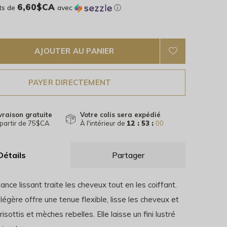
6,60$CA
ts de
avec
ⓘ
AJOUTER AU PANIER
PAYER DIRECTEMENT
vraison gratuite
Votre colis sera expédié
partir de 75$CA
À l'intérieur de
12 : 52 :
59
Détails
Partager
llance lissant traite les cheveux tout en les coiffant.
égère offre une tenue flexible, lisse les cheveux et
risottis et mèches rebelles. Elle laisse un fini lustré