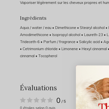
Vaporiser légèrement sur les cheveux propres et hum
Ingrédients
Aqua / water / eau • Dimethicone • Stearyl alcohol 
Amodimethicone • Isopropyl alcohol • Laureth-23 • Lau
Trideceth-6 • Parfum / fragrance • Salicylic acid • A
• Cetrimonium chloride • Limonene • Hexyl cinnamal •
cinnamal • Tocopherol
Évaluations
0
/ 5
0 étoiles selon 0 avis