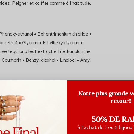
ides. Peigner et coiffer comme à l’habitude.
• Phenoxyethanol • Behentrimonium chloride •
reth-4 • Glycerin • Ethylhexylglycerin •
gave tequilana leaf extract • Triethanolamine
 Coumarin • Benzyl alcohol • Linalool • Amyl
Notre plus grande v
retour!!
50% DE RA
à l'achat de 1 ou 2 bijoux 