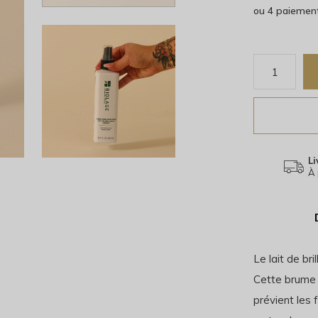
ou 4 paiemen
Li
À 
Le lait de bri
Cette brume l
prévient les f