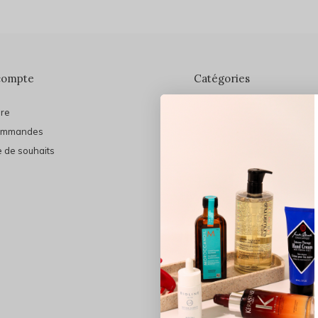
compte
Catégories
ire
En vedette
ommandes
THE FINAL SHINE
e de souhaits
Marques
Cheveux
Soins du visage
Maquillage
Bain et Corps
Bijoux