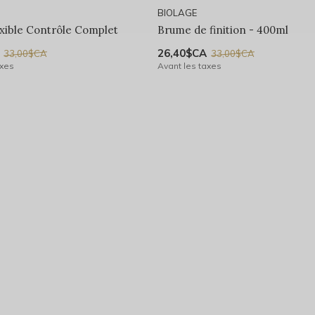
BIOLAGE
xible Contrôle Complet
Brume de finition - 400ml
26,40$CA
33,00$CA
33,00$CA
axes
Avant les taxes