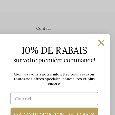
Contact
Les Précieuses
10% DE RABAIS
1650 avenue Jules-Verne, Local 103
G2G 2R1, Québec, Canada
sur votre première commande!
Heures d'ouverture en boutique
Lundi: 9h - 17h
Abonnez-vous à notre infolettre pour recevoir
toutes nos offres spéciales, nouveautés et plus
Mardi: 9h - 17h
encore!
Mercredi: 9h - 18h
Jeudi: 9h - 21h
Vendredi: 9h - 21h
Samedi: 9h à 17h
Dimanche: 10h à 17h
OBTENIR MON 10% DE RABAIS