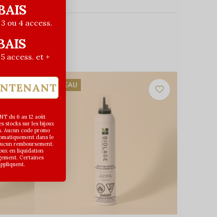
BAIS
| 3 ou 4 access.
BAIS
| 5 access. et +
INTENANT
NOUVEAU
T du 6 au 12 août
 stocks sur les bijoux
s. Aucun code promo
utomatiquement dans le
 aucun remboursement.
joux en liquidation
gement. Certaines
appliquent.