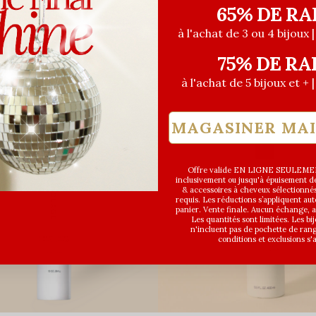
65% DE RA
à l'achat de 3 ou 4 bijoux 
75% DE RA
à l'achat de 5 bijoux et + 
T DISPO
MAGASINER MA
NOUVEAU
Offre valide EN LIGNE SEULEMEN
inclusivement ou jusqu'à épuisement des
& accessoires à cheveux sélectionné
requis. Les réductions s’appliquent a
panier. Vente finale. Aucun échange,
Les quantités sont limitées. Les bi
n'incluent pas de pochette de ran
conditions et exclusions s'