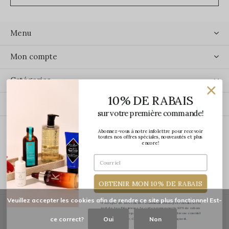
Menu
Mon compte
Catégories
10% DE RABAIS
Contact
sur votre première commande!
Abonnez-vous à notre infolettre pour recevoir
ÉCRIVEZ-NOUS
toutes nos offres spéciales, nouveautés et plus
encore!
OBTENIR MON 10% DE RABAIS
Veuillez accepter les cookies afin de rendre ce site plus fonctionnel Est-
*J'accepte de recevoir des communications par courriel de la
part de Les Précieuses. Le code promo pour le 10% de rabais
vous sera transmis par courriel une fois votre adresse courriel
ce correct?
Oui
Non
confirmée. Certaines exclusions s'appliquent.