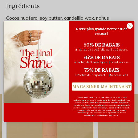
Ingrédients
Cocos nucifera, soy butter, candelilla wax, ricinus
communis, organic flavor, tocopherol
Notre plus grande vente est de
retour!!
50% DE RABAIS
à l'achat de 1 ou 2 bijoux | 1 ou 2 acces.
Évaluations
65% DE RABAIS
0
à l'achat de 3 ou 4 bijoux | 3 ou 4 access.
/ 5
75% DE RABAIS
à l'achat de 5 bijoux et + | 5 access. et +
Vous pourriez aussi aimer...
MAGASINER MAINTENANT
Offre valide EN LIGNE SEULEMENT du 6 au 12 août
inclusivement ou jusqu'à épuisement des stocks sur les bijoux
& accessoires à cheveux sélectionnés. Aucun code promo
requis. Les réductions s’appliquent automatiquement dans le
panier. Vente finale. Aucun échange, aucun remboursement.
Les quantités sont limitées. Les bijoux en liquidation
n'incluent pas de pochette de rangement. Certaines
conditions et exclusions s'appliquent.