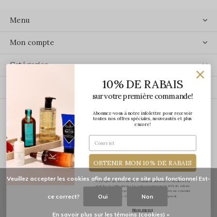
Menu
Mon compte
Catégories
10% DE RABAIS
Contact
sur votre première commande!
Abonnez-vous à notre infolettre pour recevoir
ÉCRIVEZ-NOUS
toutes nos offres spéciales, nouveautés et plus
encore!
OBTENIR MON 10% DE RABAIS
Veuillez accepter les cookies afin de rendre ce site plus fonctionnel Est-
*J'accepte de recevoir des communications par courriel de la
part de Les Précieuses. Le code promo pour le 10% de rabais
vous sera transmis par courriel une fois votre adresse courriel
ce correct?
Oui
Non
confirmée. Certaines exclusions s'appliquent.
© Copyright
2026
-
Les Précieuses
Non merci
En savoir plus sur les témoins (cookies) »